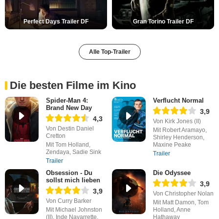
Perfect Days Trailer DF
Gran Torino Trailer DF
Alle Top-Trailer
Die besten Filme im Kino
Spider-Man 4:
Verflucht Normal
Brand New Day
3,9
4,3
Von Kirk Jones (II)
Von Destin Daniel
Mit Robert Aramayo,
Cretton
Shirley Henderson,
Mit Tom Holland,
Maxine Peake
Zendaya, Sadie Sink
Trailer
Trailer
Obsession - Du
Die Odyssee
sollst mich lieben
3,9
3,9
Von Christopher Nolan
Von Curry Barker
Mit Matt Damon, Tom
Mit Michael Johnston
Holland, Anne
(II), Inde Navarrette,
Hathaway