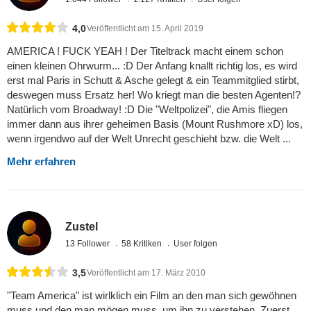
4,0
Veröffentlicht am 15. April 2019
AMERICA ! FUCK YEAH ! Der Titeltrack macht einem schon
einen kleinen Ohrwurm... :D Der Anfang knallt richtig los, es wird
erst mal Paris in Schutt & Asche gelegt & ein Teammitglied stirbt,
deswegen muss Ersatz her! Wo kriegt man die besten Agenten!?
Natürlich vom Broadway! :D Die "Weltpolizei", die Amis fliegen
immer dann aus ihrer geheimen Basis (Mount Rushmore xD) los,
wenn irgendwo auf der Welt Unrecht geschieht bzw. die Welt ...
Mehr erfahren
Zustel
13 Follower
58 Kritiken
User folgen
3,5
Veröffentlicht am 17. März 2010
"Team America" ist wirlklich ein Film an den man sich gewöhnen
muss und den man mögen muss, um ihn zu verstehen. Zuerst