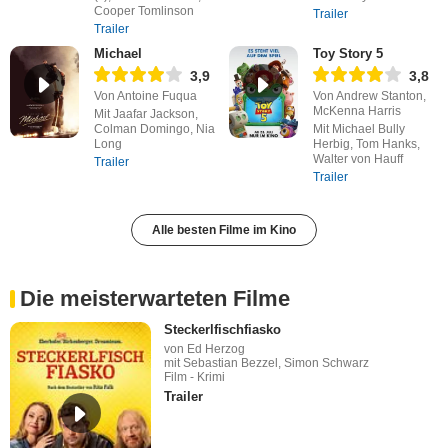
Cooper Tomlinson
Trailer
Trailer
Michael
Toy Story 5
3,9
3,8
Von Antoine Fuqua
Von Andrew Stanton,
McKenna Harris
Mit Jaafar Jackson,
Colman Domingo, Nia
Mit Michael Bully
Long
Herbig, Tom Hanks,
Walter von Hauff
Trailer
Trailer
Alle besten Filme im Kino
Die meisterwarteten Filme
Steckerlfischfiasko
von Ed Herzog
mit Sebastian Bezzel, Simon Schwarz
Film - Krimi
Trailer