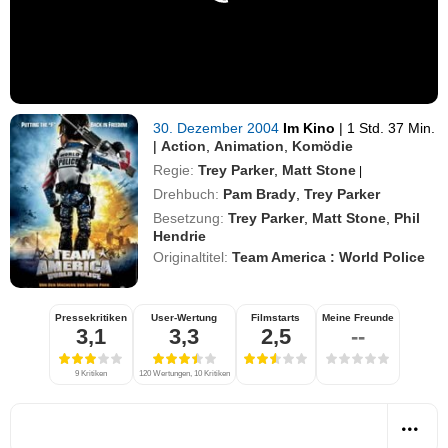
30. Dezember 2004
Im Kino
|
1 Std. 37 Min.
|
Action
,
Animation
,
Komödie
Regie:
Trey Parker
,
Matt Stone
|
Drehbuch:
Pam Brady
,
Trey Parker
Besetzung:
Trey Parker
,
Matt Stone
,
Phil
Hendrie
Originaltitel:
Team America : World Police
Pressekritiken
User-Wertung
Filmstarts
Meine Freunde
3,1
3,3
2,5
--
9 Kritiken
120 Wertungen, 10 Kritiken