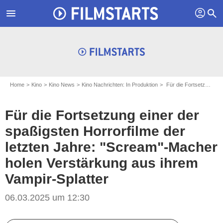
profil
menu
search
Home
Kino
Kino News
Kino Nachrichten: In Produktion
Für die Fortsetzung einer der spaßigsten Horrorfilme der letzten Jahre: "Scream"-Macher holen Verstärkung aus ihrem Vampir-Splatter
Für die Fortsetzung einer der
spaßigsten Horrorfilme der
letzten Jahre: "Scream"-Macher
holen Verstärkung aus ihrem
Vampir-Splatter
06.03.2025 um 12:30