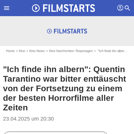
profil
menu
search
Home
Kino
Kino News
Kino Nachrichten: Reportagen
"Ich finde ihn albern": Quentin Tarantino war bitter enttäuscht von der Fortsetzung zu einem der besten Horrorfilme aller Zeiten
"Ich finde ihn albern": Quentin
Tarantino war bitter enttäuscht
von der Fortsetzung zu einem
der besten Horrorfilme aller
Zeiten
23.04.2025 um 20:30