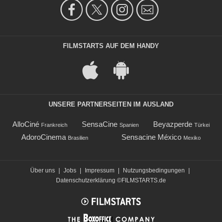
FILMSTARTS AUF DEM HANDY
UNSERE PARTNERSEITEN IM AUSLAND
AlloCiné
SensaCine
Beyazperde
Frankreich
Spanien
Türkei
AdoroCinema
Sensacine México
Brasilien
Mexiko
Über uns
|
Jobs
|
Impressum
|
Nutzungsbedingungen
|
Datenschutzerklärung
©FILMSTARTS.de