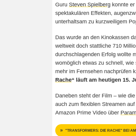
Guru
Steven Spielberg
konnte er
spektakulären Effekten, augenz
unterhaltsam zu kurzweiligem P
Das wurde an den Kinokassen dan
weltweit doch stattliche 710 Mill
durchschlagenden Erfolg wollte 
womöglich etwas zu schnell, wie 
mehr im Fernsehen nachprüfen k
Rache
“ läuft am heutigen 15. 
Daneben steht der Film – wie die
auch zum flexiblen Streamen auf 
Amazon Prime Video über
Param
"TRANSFORMERS: DIE RACHE" BEI AM