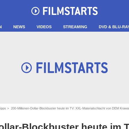
N
NEWS
VIDEOS
STREAMING
DVD & BLU-RA
Tipps
200-Millionen-Dollar-Blockbuster heute im TV: XXL-Materialschlacht von DEM Krawa
ollar-Blockbuster heute im 