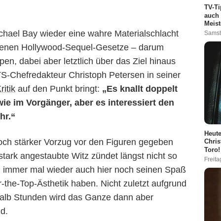
TV-Ti
auch 
Meist
ichael Bay wieder eine wahre Materialschlacht
Samst
ebenen Hollywood-Sequel-Gesetze – darum
en, dabei aber letztlich über das Ziel hinaus
-Chefredakteur Christoph Petersen in seiner
ritik
auf den Punkt bringt:
„Es knallt doppelt
wie im Vorgänger, aber es interessiert den
hr.“
Heute
och stärker Vorzug vor den Figuren gegeben
Chris
Toro!
stark angestaubte Witz zündet längst nicht so
Freita
an immer mal wieder auch hier noch seinen Spaß
the-Top-Ästhetik haben. Nicht zuletzt aufgrund
nhalb Stunden wird das Ganze dann aber
d.