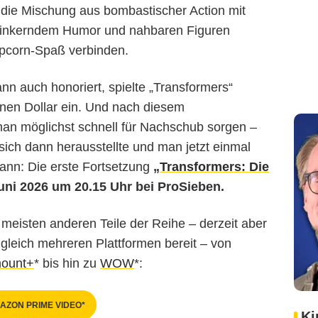
 die Mischung aus bombastischer Action mit
winkerndem Humor und nahbaren Figuren
opcorn-Spaß verbinden.
n auch honoriert, spielte „Transformers“
ionen Dollar ein. Und nach diesem
man möglichst schnell für Nachschub sorgen –
sich dann herausstellte und man jetzt einmal
ann: Die erste Fortsetzung
„
Transformers: Die
Juni 2026 um 20.15 Uhr bei ProSieben.
 meisten anderen Teile der Reihe – derzeit aber
gleich mehreren Plattformen bereit – von
ount+
* bis hin zu
WOW
*:
AZON PRIME VIDEO*
Ki