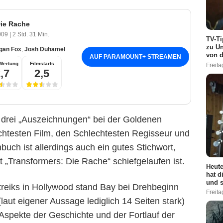
Die Rache
2009
|
2 Std. 31 Min.
TV-Ti
zu Un
gan Fox
,
Josh Duhamel
von d
AUF PARAMOUNT
+
STREAMEN
Wertung
Filmstarts
Freita
,7
2,5
drei „Auszeichnungen“ bei der Goldenen
chtesten Film, den Schlechtesten Regisseur und
uch ist allerdings auch ein gutes Stichwort,
it „Transformers: Die Rache“ schiefgelaufen ist.
Heute
hat d
und s
treiks in Hollywood stand Bay bei Drehbeginn
Freita
(laut eigener Aussage lediglich 14 Seiten stark)
Aspekte der Geschichte und der Fortlauf der