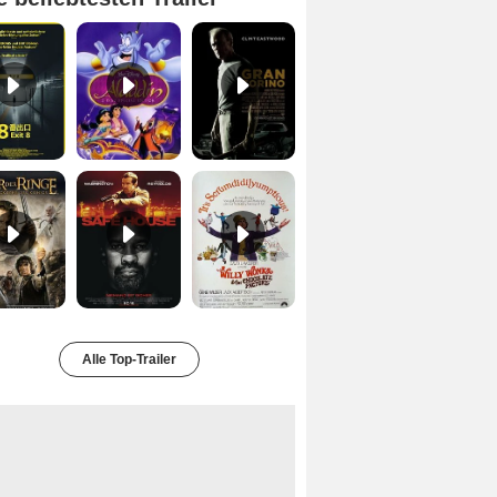
Exit 8 Trailer DF
Aladdin Trailer OV
Gran Torino Trailer DF
Der Herr der Ringe - Die Rückkehr des Königs Trailer OV
Safe House Trailer DF
Charlie und die Schokoladenfabrik Trailer OV
Alle Top-Trailer