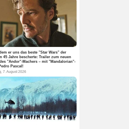
em er uns das beste "Star Wars" der
en 45 Jahre bescherte: Trailer zum neuen
des "Andor"-Machers – mit "Mandalorian"-
Pedro Pascal!
g, 7. August 2026