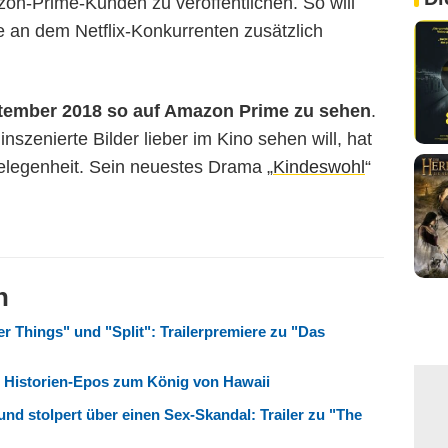
on-Prime-Kunden zu veröffentlichen. So will
 an dem Netflix-Konkurrenten zusätzlich
ptember 2018 so auf Amazon Prime zu sehen
.
szenierte Bilder lieber im Kino sehen will, hat
elegenheit. Sein neuestes Drama „
Kindeswohl
“
n
r Things" und "Split": Trailerpremiere zu "Das
 Historien-Epos zum König von Hawaii
nd stolpert über einen Sex-Skandal: Trailer zu "The