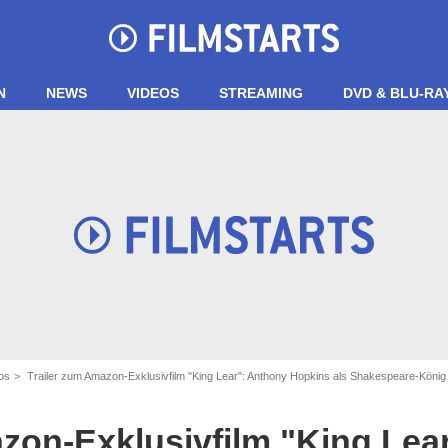
N
NEWS
VIDEOS
STREAMING
DVD & BLU-RA
os
Trailer zum Amazon-Exklusivfilm "King Lear": Anthony Hopkins als Shakespeare-König
zon-Exklusivfilm "King Lea