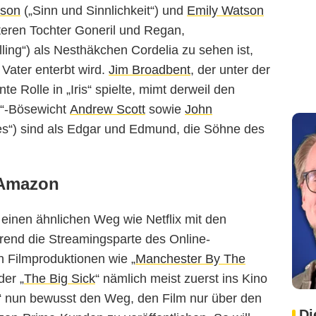
son
(„Sinn und Sinnlichkeit“) und
Emily Watson
lteren Tochter Goneril und Regan,
ling“) als Nesthäkchen Cordelia zu sehen ist,
 Vater enterbt wird.
Jim Broadbent
, der unter der
e Rolle in „Iris“ spielte, mimt derweil den
k“-Bösewicht
Andrew Scott
sowie
John
es“) sind als Edgar und Edmund, die Söhne des
 Amazon
einen ähnlichen Weg wie Netflix mit den
end die Streamingsparte des Online-
 Filmproduktionen wie „
Manchester By The
der „
The Big Sick
“ nämlich meist zuerst ins Kino
r“ nun bewusst den Weg, den Film nur über den
Di