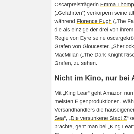
Oscarpreisträgerin
Emma Thomp
(„Gefährten“) verkörpern seine ä
während
Florence Pugh
(„The Fal
die als einzige der drei von ihrem
Regie von Eyre seine oscargekrönt
Grafen von Gloucester. „Sherloc
MacMillan
(„The Dark Knight Ris
Grafen, zu sehen.
Nicht im Kino, nur bei
Mit „King Lear“ geht Amazon nun 
meisten Eigenproduktionen. Währ
Versandhändlers die hauseigenen
Sea
“, „
Die versunkene Stadt Z
“ o
brachte, geht man bei „King Lea