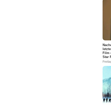
Nachd
letzt
Film 
Star 
Freita