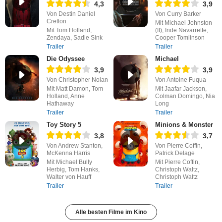
4,3
3,9
Von Destin Daniel
Von Curry Barker
Cretton
Mit Michael Johnston
Mit Tom Holland,
(II), Inde Navarrette,
Zendaya, Sadie Sink
Cooper Tomlinson
Trailer
Trailer
Die Odyssee
Michael
3,9
3,9
Von Christopher Nolan
Von Antoine Fuqua
Mit Matt Damon, Tom
Mit Jaafar Jackson,
Holland, Anne
Colman Domingo, Nia
Hathaway
Long
Trailer
Trailer
Toy Story 5
Minions & Monster
3,8
3,7
Von Andrew Stanton,
Von Pierre Coffin,
McKenna Harris
Patrick Delage
Mit Michael Bully
Mit Pierre Coffin,
Herbig, Tom Hanks,
Christoph Waltz,
Walter von Hauff
Christoph Waltz
Trailer
Trailer
Alle besten Filme im Kino