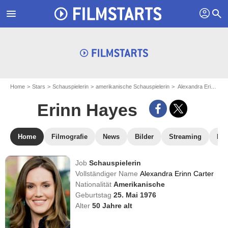
profil
menu
search
Home
Stars
Schauspielerin
amerikanische Schauspielerin
Alexandra Erinn Carter - aka : Erinn Hayes
Erinn Hayes
Home
Filmografie
News
Bilder
Streaming
DV
Job
Schauspielerin
Vollständiger Name
Alexandra Erinn Carter
Nationalität
Amerikanische
Geburtstag
25. Mai 1976
Alter
50
Jahre alt