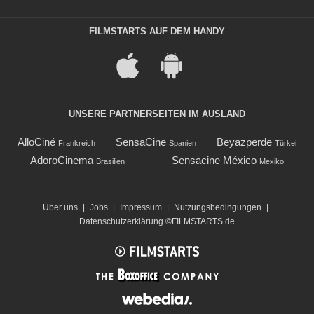
FILMSTARTS AUF DEM HANDY
UNSERE PARTNERSEITEN IM AUSLAND
AlloCiné
SensaCine
Beyazperde
Frankreich
Spanien
Türkei
AdoroCinema
Sensacine México
Brasilien
Mexiko
Über uns
|
Jobs
|
Impressum
|
Nutzungsbedingungen
|
Datenschutzerklärung
©FILMSTARTS.de