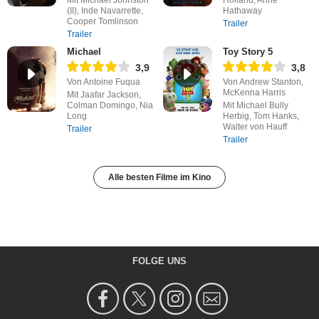
(II), Inde Navarrette,
Hathaway
Cooper Tomlinson
Trailer
Trailer
Michael
Toy Story 5
3,9
3,8
Von Antoine Fuqua
Von Andrew Stanton,
McKenna Harris
Mit Jaafar Jackson,
Colman Domingo, Nia
Mit Michael Bully
Long
Herbig, Tom Hanks,
Walter von Hauff
Trailer
Trailer
Alle besten Filme im Kino
FOLGE UNS