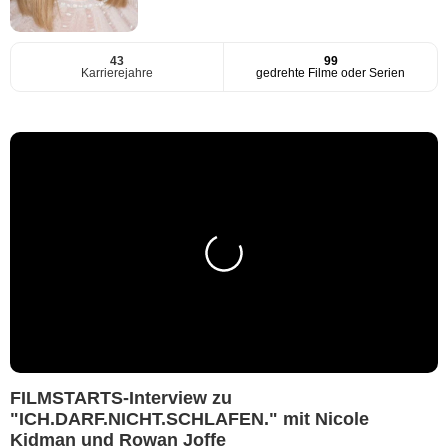
43
99
Karrierejahre
gedrehte Filme oder Serien
FILMSTARTS-Interview zu
"ICH.DARF.NICHT.SCHLAFEN." mit Nicole
Kidman und Rowan Joffe