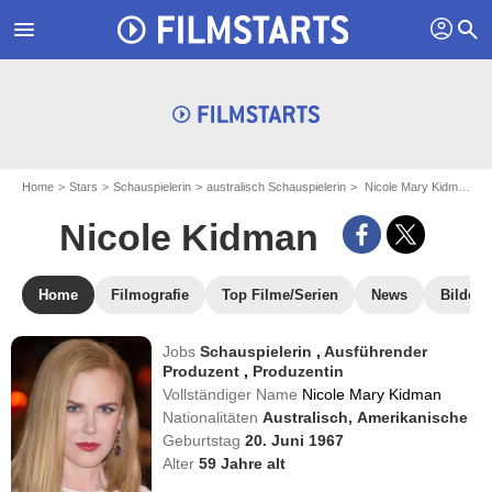
profil
menu
search
Home
Stars
Schauspielerin
australisch Schauspielerin
Nicole Mary Kidman - aka : Nicole Kidman
Nicole Kidman
Home
Filmografie
Top Filme/Serien
News
Bilder
Jobs
Schauspielerin
,
Ausführender
Produzent
,
Produzentin
Vollständiger Name
Nicole Mary Kidman
Nationalitäten
Australisch,
Amerikanische
Geburtstag
20. Juni 1967
Alter
59
Jahre alt