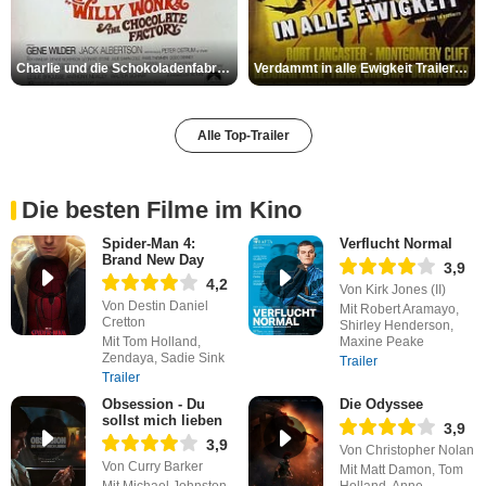
Charlie und die Schokoladenfabrik Trailer OV
Verdammt in alle Ewigkeit Trailer OV
Alle Top-Trailer
Die besten Filme im Kino
Spider-Man 4:
Verflucht Normal
Brand New Day
3,9
4,2
Von Kirk Jones (II)
Von Destin Daniel
Mit Robert Aramayo,
Cretton
Shirley Henderson,
Mit Tom Holland,
Maxine Peake
Zendaya, Sadie Sink
Trailer
Trailer
Obsession - Du
Die Odyssee
sollst mich lieben
3,9
3,9
Von Christopher Nolan
Von Curry Barker
Mit Matt Damon, Tom
Mit Michael Johnston
Holland, Anne