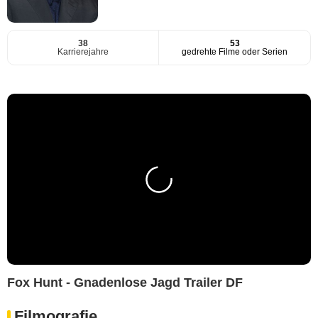
38
53
Karrierejahre
gedrehte Filme oder Serien
Fox Hunt - Gnadenlose Jagd Trailer DF
Filmografie