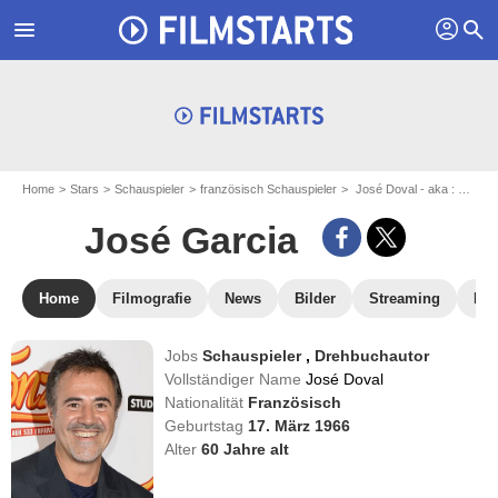
profil
menu
search
Home
Stars
Schauspieler
französisch Schauspieler
José Doval - aka : José Garcia
José Garcia
Home
Filmografie
News
Bilder
Streaming
DV
Jobs
Schauspieler
,
Drehbuchautor
Vollständiger Name
José Doval
Nationalität
Französisch
Geburtstag
17. März 1966
Alter
60
Jahre alt