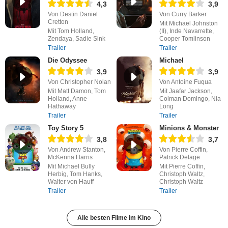
4,3
3,9
Von Destin Daniel
Von Curry Barker
Cretton
Mit Michael Johnston
Mit Tom Holland,
(II), Inde Navarrette,
Zendaya, Sadie Sink
Cooper Tomlinson
Trailer
Trailer
Die Odyssee
Michael
3,9
3,9
Von Christopher Nolan
Von Antoine Fuqua
Mit Matt Damon, Tom
Mit Jaafar Jackson,
Holland, Anne
Colman Domingo, Nia
Hathaway
Long
Trailer
Trailer
Toy Story 5
Minions & Monster
3,8
3,7
Von Andrew Stanton,
Von Pierre Coffin,
McKenna Harris
Patrick Delage
Mit Michael Bully
Mit Pierre Coffin,
Herbig, Tom Hanks,
Christoph Waltz,
Walter von Hauff
Christoph Waltz
Trailer
Trailer
Alle besten Filme im Kino