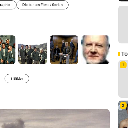
raphie
Die besten Filme / Serien
To
1
8 Bilder
2