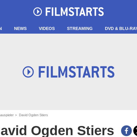
N
NEWS
VIDEOS
STREAMING
DVD & BLU-RA
auspieler
David Ogden Stiers
avid Ogden Stiers