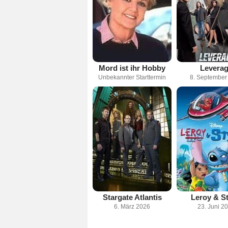
Mord ist ihr Hobby
Levera
Unbekannter Starttermin
8. September
Stargate Atlantis
Leroy & St
6. März 2026
23. Juni 2