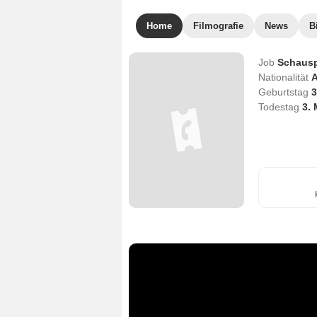
Home
Filmografie
News
B
Job
Schausp
Nationalität
A
Geburtstag
3
Todestag
3.