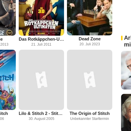
Ar
Dead Zone
ge
Das Rotkäppchen-Ultimatum 3D
mi
20. Juli 2023
 2013
21. Juli 2011
itch
Lilo & Stitch 2 - Stitch völlig abgedreht
The Origin of Stitch
006
30. August 2005
Unbekannter Starttermin