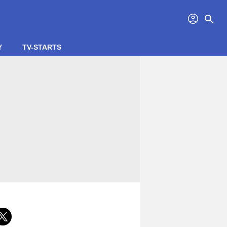
profil
search
Y
TV-STARTS