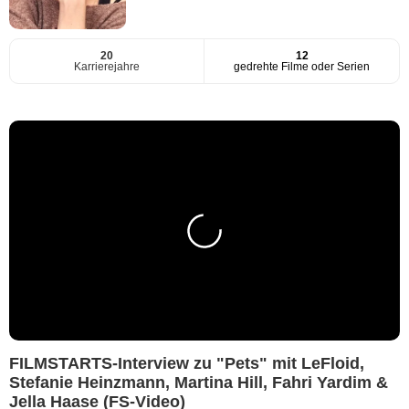
20
12
Karrierejahre
gedrehte Filme oder Serien
FILMSTARTS-Interview zu "Pets" mit LeFloid,
Stefanie Heinzmann, Martina Hill, Fahri Yardim &
Jella Haase (FS-Video)