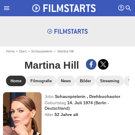
profil
menu
search
Home
Stars
Schauspielerin
Martina Hill
Martina Hill
Home
Filmografie
News
Bilder
Streaming
Vid
Jobs
Schauspielerin
,
Drehbuchautor
Geburtstag
14. Juli 1974
(Berlin -
Deutschland)
Alter
52
Jahre alt