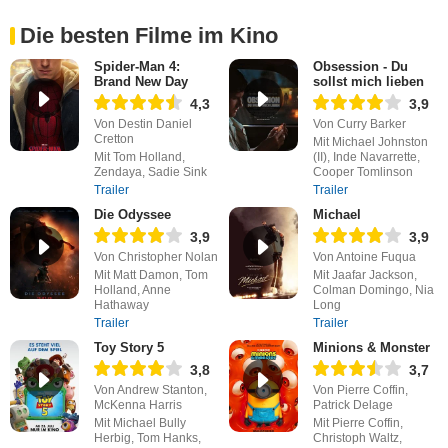
Die besten Filme im Kino
Spider-Man 4:
Obsession - Du
Brand New Day
sollst mich lieben
4,3
3,9
Von Destin Daniel
Von Curry Barker
Cretton
Mit Michael Johnston
Mit Tom Holland,
(II), Inde Navarrette,
Zendaya, Sadie Sink
Cooper Tomlinson
Trailer
Trailer
Die Odyssee
Michael
3,9
3,9
Von Christopher Nolan
Von Antoine Fuqua
Mit Matt Damon, Tom
Mit Jaafar Jackson,
Holland, Anne
Colman Domingo, Nia
Hathaway
Long
Trailer
Trailer
Toy Story 5
Minions & Monster
3,8
3,7
Von Andrew Stanton,
Von Pierre Coffin,
McKenna Harris
Patrick Delage
Mit Michael Bully
Mit Pierre Coffin,
Herbig, Tom Hanks,
Christoph Waltz,