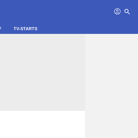
profil
search
Y
TV-STARTS