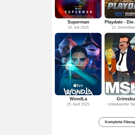
Superman
10. Juli 2025
12. November
WondLa
Grimsbu
25. April 2025
Unbekannter Sta
Komplette Filmog