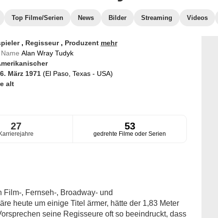
Top Filme/Serien
News
Bilder
Streaming
Videos
pieler
,
Regisseur
,
Produzent
mehr
er Name
Alan Wray Tudyk
merikanischer
6. März 1971
(El Paso, Texas - USA)
e alt
27
53
Karrierejahre
gedrehte Filme oder Serien
 Film-, Fernseh-, Broadway- und
re heute um einige Titel ärmer, hätte der 1,83 Meter
Vorsprechen seine Regisseure oft so beeindruckt, dass