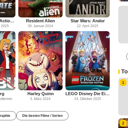
Playdate - Die Action-Dads
Resident Alien
Star Wars: Andor
 2025
30. Januar 2024
22. April 2025
To
1
rg
Harley Quinn
LEGO Disney Die Eiskönigin: Operation Papageitaucher
rttermin
5. März 2024
24. Oktober 2025
raphie
Die besten Filme / Serien
2