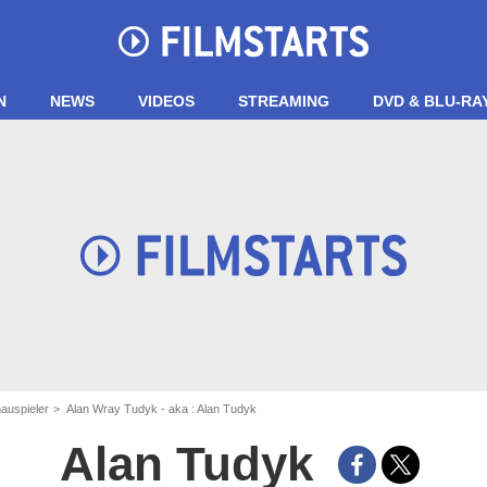
N
NEWS
VIDEOS
STREAMING
DVD & BLU-RA
auspieler
Alan Wray Tudyk - aka : Alan Tudyk
Alan Tudyk