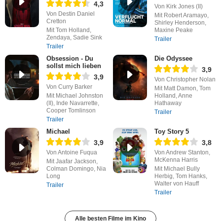
4,3
Von Kirk Jones (II)
Von Destin Daniel
Mit Robert Aramayo,
Cretton
Shirley Henderson,
Mit Tom Holland,
Maxine Peake
Zendaya, Sadie Sink
Trailer
Trailer
Obsession - Du
Die Odyssee
sollst mich lieben
3,9
3,9
Von Christopher Nolan
Von Curry Barker
Mit Matt Damon, Tom
Mit Michael Johnston
Holland, Anne
(II), Inde Navarrette,
Hathaway
Cooper Tomlinson
Trailer
Trailer
Michael
Toy Story 5
3,9
3,8
Von Antoine Fuqua
Von Andrew Stanton,
McKenna Harris
Mit Jaafar Jackson,
Colman Domingo, Nia
Mit Michael Bully
Long
Herbig, Tom Hanks,
Walter von Hauff
Trailer
Trailer
Alle besten Filme im Kino