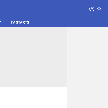
profil
search
Y
TV-STARTS