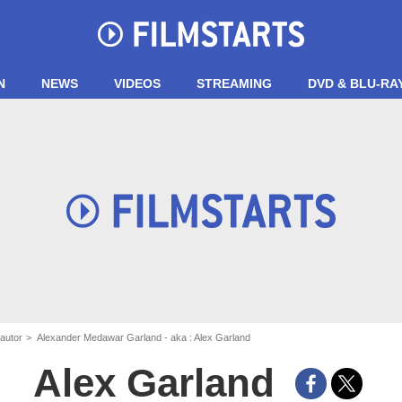
N
NEWS
VIDEOS
STREAMING
DVD & BLU-RA
autor
Alexander Medawar Garland - aka : Alex Garland
Alex Garland