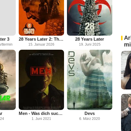
Ar
ter 3
28 Years Later 2: The Bone Temple
28 Years Later
mi
rttermin
15. Januar 2026
19. Juni 2025
ar
Men - Was dich sucht, wird dich finden
Devs
024
1. Juni 2021
6. März 2020