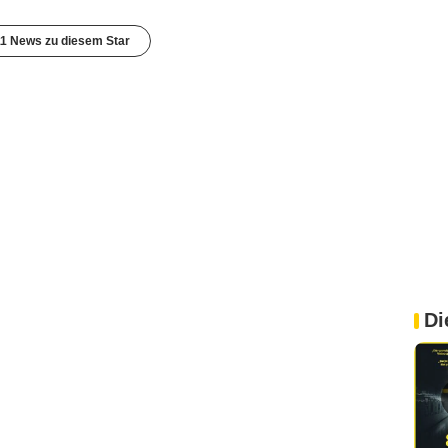
11 News zu diesem Star
Di