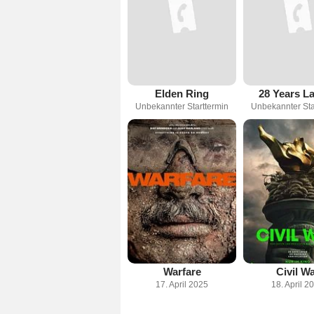
Elden Ring
28 Years La
Unbekannter Starttermin
Unbekannter Sta
Warfare
Civil W
17. April 2025
18. April 2