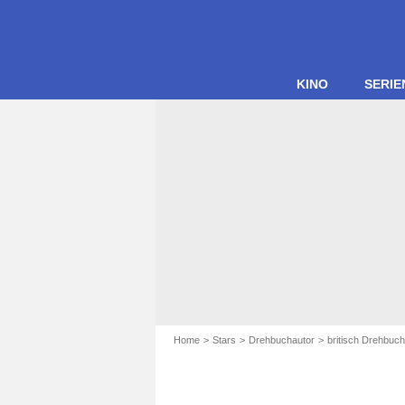
KINO
SERIE
Home
Stars
Drehbuchautor
britisch Drehbuch