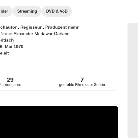
ilder
Streaming
DVD & VoD
chautor
,
Regisseur
,
Produzent
mehr
er Name
Alexander Medawar Garland
ritisch
6. Mai 1970
e alt
29
7
Karrierejahre
gedrehte Filme oder Serien