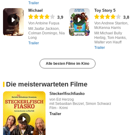
Trailer
Michael
Toy Story 5
3,9
3,8
Von Antoine Fuqua
Von Andrew Stanton,
McKenna Harris
Mit Jaafar Jackson,
Colman Domingo, Nia
Mit Michael Bully
Long
Herbig, Tom Hanks,
Walter von Hauff
Trailer
Trailer
Alle besten Filme im Kino
Die meisterwarteten Filme
Steckerlfischfiasko
von Ed Herzog
mit Sebastian Bezzel, Simon Schwarz
Film - Krimi
Trailer