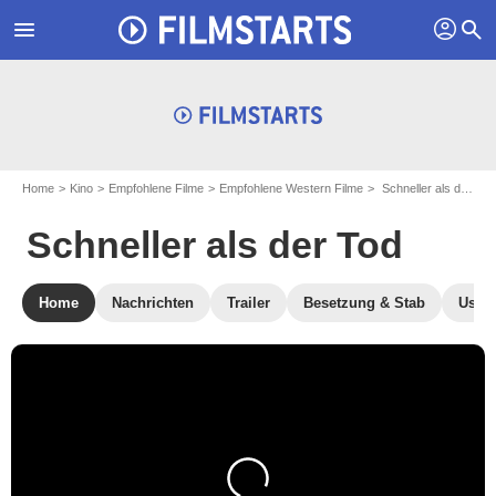
profil
menu
search
Home
Kino
Empfohlene Filme
Empfohlene Western Filme
Schneller als der Tod
Schneller als der Tod
Home
Nachrichten
Trailer
Besetzung & Stab
User-