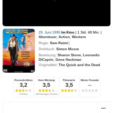
29. Juni 1995
Im Kino
|
1 Std. 48 Min.
|
Abenteuer
,
Action
,
Western
Regie:
Sam Raimi
|
Drehbuch:
Simon Moore
Besetzung:
Sharon Stone
,
Leonardo
DiCaprio
,
Gene Hackman
Originaltitel:
The Quick and the Dead
Pressekritiken
User-Wertung
Filmstarts
Meine Freunde
3,2
3,5
3,5
--
5 Kritiken
120 Wertungen, 5 Kritiken