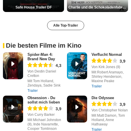
Safe House Trailer DF
Charlie und die Schokoladenfabrik Trailer OV
Alle Top-Trailer
Die besten Filme im Kino
Spider-Man 4:
Verflucht Normal
Brand New Day
3,9
4,3
Von Kirk Jones (II)
Von Destin Daniel
Mit Robert Aramayo,
Cretton
Shirley Henderson,
Mit Tom Holland,
Maxine Peake
Zendaya, Sadie Sink
Trailer
Trailer
Obsession - Du
Die Odyssee
sollst mich lieben
3,9
3,9
Von Christopher Nolan
Von Curry Barker
Mit Matt Damon, Tom
Mit Michael Johnston
Holland, Anne
(II), Inde Navarrette,
Hathaway
Cooper Tomlinson
Trailer