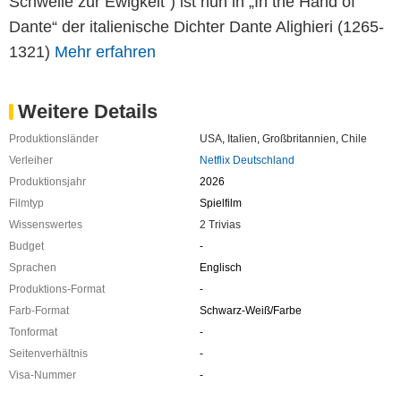
Schwelle zur Ewigkeit“) ist nun in „In the Hand of
Dante“ der italienische Dichter Dante Alighieri (1265-
1321)
Mehr erfahren
Weitere Details
Produktionsländer
USA
,
Italien
,
Großbritannien
,
Chile
Verleiher
Netflix Deutschland
Produktionsjahr
2026
Filmtyp
Spielfilm
Wissenswertes
2 Trivias
Budget
-
Sprachen
Englisch
Produktions-Format
-
Farb-Format
Schwarz-Weiß/Farbe
Tonformat
-
Seitenverhältnis
-
Visa-Nummer
-