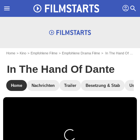
profil
menu
search
Home
Kino
Empfohlene Filme
Empfohlene Drama Filme
In The Hand Of Dante
In The Hand Of Dante
Home
Nachrichten
Trailer
Besetzung & Stab
User-