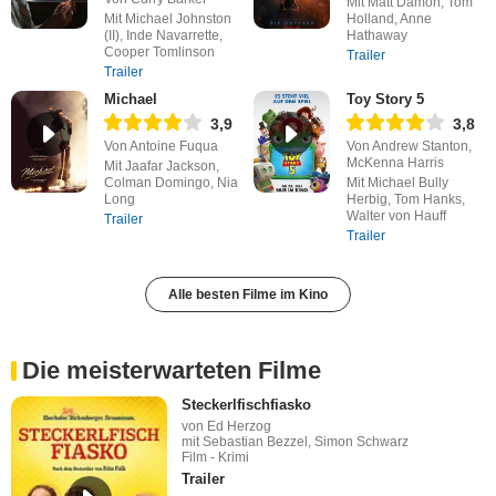
Mit Matt Damon, Tom
Mit Michael Johnston
Holland, Anne
(II), Inde Navarrette,
Hathaway
Cooper Tomlinson
Trailer
Trailer
Michael
Toy Story 5
3,9
3,8
Von Antoine Fuqua
Von Andrew Stanton,
McKenna Harris
Mit Jaafar Jackson,
Colman Domingo, Nia
Mit Michael Bully
Long
Herbig, Tom Hanks,
Walter von Hauff
Trailer
Trailer
Alle besten Filme im Kino
Die meisterwarteten Filme
Steckerlfischfiasko
von Ed Herzog
mit Sebastian Bezzel, Simon Schwarz
Film - Krimi
Trailer