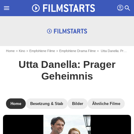
profil
menu
search
Home
Kino
Empfohlene Filme
Empfohlene Drama Filme
Utta Danella: Prager Geheimnis
Utta Danella: Prager
Geheimnis
Home
Besetzung & Stab
Bilder
Ähnliche Filme