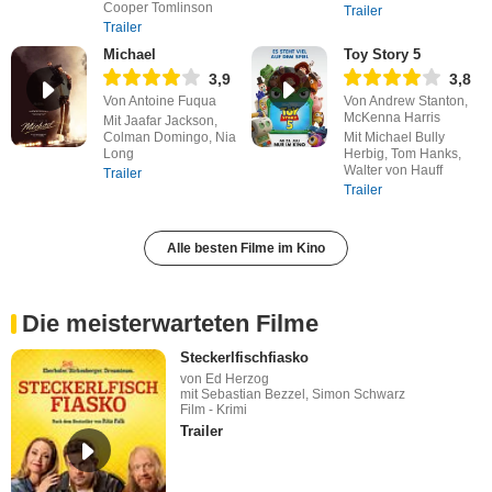
Cooper Tomlinson
Trailer
Trailer
Michael
Toy Story 5
3,9
3,8
Von Antoine Fuqua
Von Andrew Stanton,
McKenna Harris
Mit Jaafar Jackson,
Colman Domingo, Nia
Mit Michael Bully
Long
Herbig, Tom Hanks,
Walter von Hauff
Trailer
Trailer
Alle besten Filme im Kino
Die meisterwarteten Filme
Steckerlfischfiasko
von Ed Herzog
mit Sebastian Bezzel, Simon Schwarz
Film - Krimi
Trailer