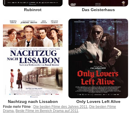
Rubinrot
Das Geisterhaus
Nachtzug nach Lissabon
Only Lovers Left Alive
Finde mehr Filme :
Die besten Filme des Jahres 2011
,
Die besten Filme
Drama
,
Beste Filme im Bereich Drama auf 2011
.