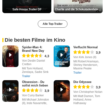
Safe House Trailer DF
Charlie und die Schokoladenfabrik Trailer OV
Alle Top-Trailer
Die besten Filme im Kino
Spider-Man 4:
Verflucht Normal
Brand New Day
3,9
4,3
Von Kirk Jones (II)
Von Destin Daniel
Mit Robert Aramayo,
Cretton
Shirley Henderson,
Mit Tom Holland,
Maxine Peake
Zendaya, Sadie Sink
Trailer
Trailer
Obsession - Du
Die Odyssee
sollst mich lieben
3,9
3,9
Von Christopher Nolan
Von Curry Barker
Mit Matt Damon, Tom
Mit Michael Johnston
Holland, Anne
(II), Inde Navarrette,
Hathaway