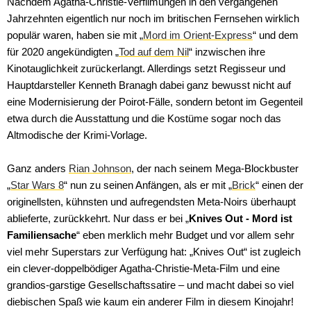
Nachdem Agatha-Christie-Verfilmungen in den vergangenen
Jahrzehnten eigentlich nur noch im britischen Fernsehen wirklich
populär waren, haben sie mit „
Mord im Orient-Express
“ und dem
für 2020 angekündigten „
Tod auf dem Nil
“ inzwischen ihre
Kinotauglichkeit zurückerlangt. Allerdings setzt Regisseur und
Hauptdarsteller Kenneth Branagh dabei ganz bewusst nicht auf
eine Modernisierung der Poirot-Fälle, sondern betont im Gegenteil
etwa durch die Ausstattung und die Kostüme sogar noch das
Altmodische der Krimi-Vorlage.
Ganz anders
Rian Johnson
, der nach seinem Mega-Blockbuster
„
Star Wars 8
“ nun zu seinen Anfängen, als er mit „
Brick
“ einen der
originellsten, kühnsten und aufregendsten Meta-Noirs überhaupt
ablieferte, zurückkehrt. Nur dass er bei „
Knives Out - Mord ist
Familiensache
“ eben merklich mehr Budget und vor allem sehr
viel mehr Superstars zur Verfügung hat: „Knives Out“ ist zugleich
ein clever-doppelbödiger Agatha-Christie-Meta-Film und eine
grandios-garstige Gesellschaftssatire – und macht dabei so viel
diebischen Spaß wie kaum ein anderer Film in diesem Kinojahr!