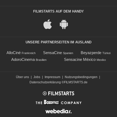
FILMSTARTS AUF DEM HANDY
UNSERE PARTNERSEITEN IM AUSLAND
AlloCiné
SensaCine
Beyazperde
Frankreich
Spanien
Türkei
AdoroCinema
Sensacine México
Brasilien
Mexiko
Über uns
|
Jobs
|
Impressum
|
Nutzungsbedingungen
|
Datenschutzerklärung
©FILMSTARTS.de