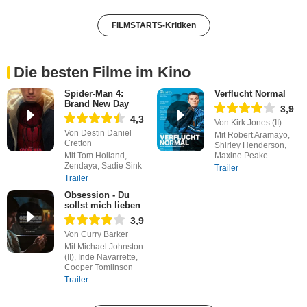
FILMSTARTS-Kritiken
Die besten Filme im Kino
Spider-Man 4:
Verflucht Normal
Brand New Day
3,9
4,3
Von Kirk Jones (II)
Von Destin Daniel
Mit Robert Aramayo,
Cretton
Shirley Henderson,
Mit Tom Holland,
Maxine Peake
Zendaya, Sadie Sink
Trailer
Trailer
Obsession - Du
sollst mich lieben
3,9
Von Curry Barker
Mit Michael Johnston
(II), Inde Navarrette,
Cooper Tomlinson
Trailer