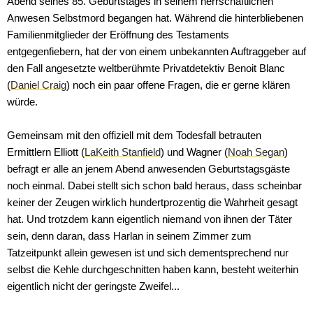
Abend seines 85. Geburtstages in seinem herrschaftlichen
Anwesen Selbstmord begangen hat. Während die hinterbliebenen
Familienmitglieder der Eröffnung des Testaments
entgegenfiebern, hat der von einem unbekannten Auftraggeber auf
den Fall angesetzte weltberühmte Privatdetektiv Benoit Blanc
(
Daniel Craig
) noch ein paar offene Fragen, die er gerne klären
würde.
Gemeinsam mit den offiziell mit dem Todesfall betrauten
Ermittlern Elliott (
LaKeith Stanfield
) und Wagner (
Noah Segan
)
befragt er alle an jenem Abend anwesenden Geburtstagsgäste
noch einmal. Dabei stellt sich schon bald heraus, dass scheinbar
keiner der Zeugen wirklich hundertprozentig die Wahrheit gesagt
hat. Und trotzdem kann eigentlich niemand von ihnen der Täter
sein, denn daran, dass Harlan in seinem Zimmer zum
Tatzeitpunkt allein gewesen ist und sich dementsprechend nur
selbst die Kehle durchgeschnitten haben kann, besteht weiterhin
eigentlich nicht der geringste Zweifel...