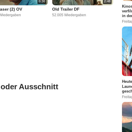
0:30
2:48
Kinos
aser (2) OV
Old Trailer DF
verfi
 Wiedergaben
52.005 Wiedergaben
in de
Freita
Heute
 oder Ausschnitt
Laune
gesch
Freita