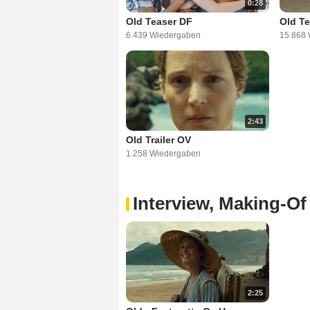
0:28
Old Teaser DF
Old Te
6.439 Wiedergaben
15.868
2:43
Old Trailer OV
1.258 Wiedergaben
Interview, Making-Of
2:25