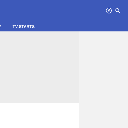
profil
search
Y
TV-STARTS