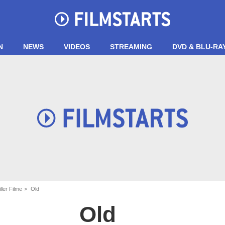
N
NEWS
VIDEOS
STREAMING
DVD & BLU-RA
ller Filme
Old
Old