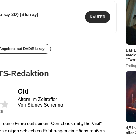
-ray 2D) (Blu-ray)
KAUFEN
 Angebote auf DVD/Blu-ray
Das E
steck
"Fast
Freita
TS-Redaktion
Old
Altern im Zeitraffer
Von Sidney Schering
ch
r seine Filme seit seinem Comeback mit „The Visit“
4,51 
nach einigen schlechten Erfahrungen ein Höchstmaß an
aller