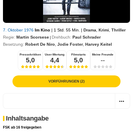
7. Oktober 1976
Im Kino
|
1 Std. 55 Min.
|
Drama
,
Krimi
,
Thriller
Regie:
Martin Scorsese
Drehbuch:
Paul Schrader
|
Besetzung:
Robert De Niro
,
Jodie Foster
,
Harvey Keitel
Pressekritiken
User-Wertung
Filmstarts
Meine Freunde
5,0
4,4
5,0
--
VORFÜHRUNGEN (2)
Inhaltsangabe
FSK ab 16 freigegeben