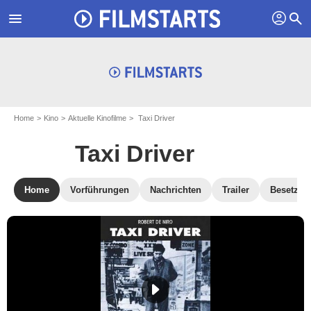
profil
menu
search
Home
Kino
Aktuelle Kinofilme
Taxi Driver
Taxi Driver
Home
Vorführungen
Nachrichten
Trailer
Besetzun