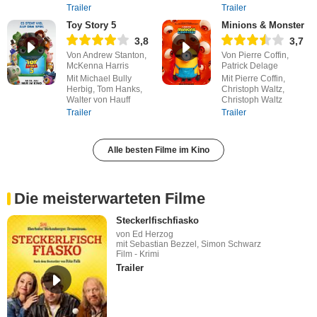
Trailer
Trailer
Toy Story 5
Minions & Monster
3,8
3,7
Von Andrew Stanton,
Von Pierre Coffin,
McKenna Harris
Patrick Delage
Mit Michael Bully
Mit Pierre Coffin,
Herbig, Tom Hanks,
Christoph Waltz,
Walter von Hauff
Christoph Waltz
Trailer
Trailer
Alle besten Filme im Kino
Die meisterwarteten Filme
Steckerlfischfiasko
von Ed Herzog
mit Sebastian Bezzel, Simon Schwarz
Film - Krimi
Trailer