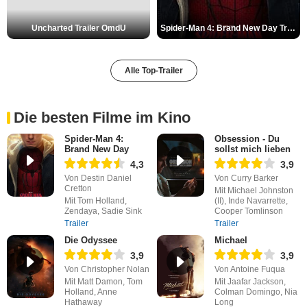
Uncharted Trailer OmdU
Spider-Man 4: Brand New Day Trailer (3) DF
Alle Top-Trailer
Die besten Filme im Kino
Spider-Man 4:
Obsession - Du
Brand New Day
sollst mich lieben
4,3
3,9
Von Destin Daniel
Von Curry Barker
Cretton
Mit Michael Johnston
Mit Tom Holland,
(II), Inde Navarrette,
Zendaya, Sadie Sink
Cooper Tomlinson
Trailer
Trailer
Die Odyssee
Michael
3,9
3,9
Von Christopher Nolan
Von Antoine Fuqua
Mit Matt Damon, Tom
Mit Jaafar Jackson,
Holland, Anne
Colman Domingo, Nia
Hathaway
Long