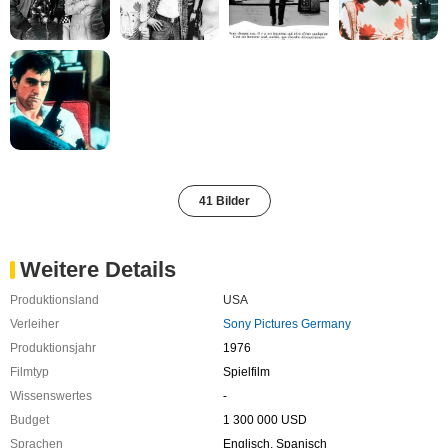
41 Bilder
Weitere Details
Produktionsland
USA
Verleiher
Sony Pictures Germany
Produktionsjahr
1976
Filmtyp
Spielfilm
Wissenswertes
-
Budget
1 300 000 USD
Sprachen
Englisch, Spanisch