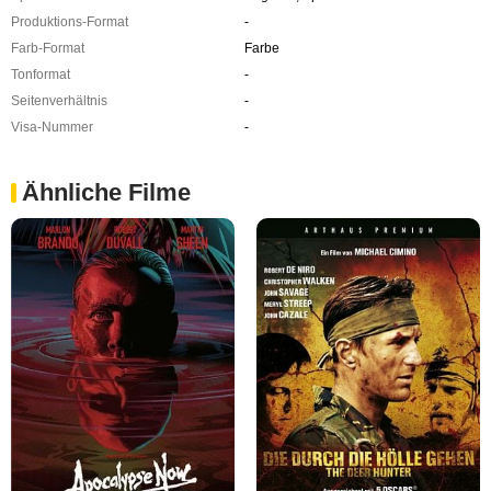
Produktions-Format
-
Farb-Format
Farbe
Tonformat
-
Seitenverhältnis
-
Visa-Nummer
-
Ähnliche Filme