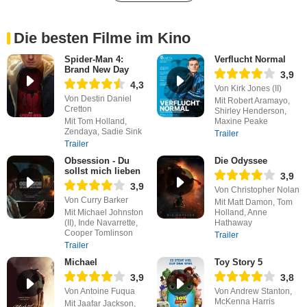
Die besten Filme im Kino
Spider-Man 4:
Verflucht Normal
Brand New Day
3,9
4,3
Von Kirk Jones (II)
Von Destin Daniel
Mit Robert Aramayo,
Cretton
Shirley Henderson,
Mit Tom Holland,
Maxine Peake
Zendaya, Sadie Sink
Trailer
Trailer
Obsession - Du
Die Odyssee
sollst mich lieben
3,9
3,9
Von Christopher Nolan
Von Curry Barker
Mit Matt Damon, Tom
Mit Michael Johnston
Holland, Anne
(II), Inde Navarrette,
Hathaway
Cooper Tomlinson
Trailer
Trailer
Michael
Toy Story 5
3,9
3,8
Von Antoine Fuqua
Von Andrew Stanton,
McKenna Harris
Mit Jaafar Jackson,