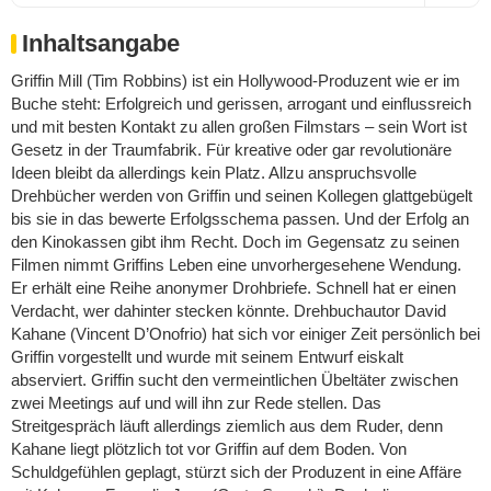
Inhaltsangabe
Griffin Mill (Tim Robbins) ist ein Hollywood-Produzent wie er im
Buche steht: Erfolgreich und gerissen, arrogant und einflussreich
und mit besten Kontakt zu allen großen Filmstars – sein Wort ist
Gesetz in der Traumfabrik. Für kreative oder gar revolutionäre
Ideen bleibt da allerdings kein Platz. Allzu anspruchsvolle
Drehbücher werden von Griffin und seinen Kollegen glattgebügelt
bis sie in das bewerte Erfolgsschema passen. Und der Erfolg an
den Kinokassen gibt ihm Recht. Doch im Gegensatz zu seinen
Filmen nimmt Griffins Leben eine unvorhergesehene Wendung.
Er erhält eine Reihe anonymer Drohbriefe. Schnell hat er einen
Verdacht, wer dahinter stecken könnte. Drehbuchautor David
Kahane (Vincent D’Onofrio) hat sich vor einiger Zeit persönlich bei
Griffin vorgestellt und wurde mit seinem Entwurf eiskalt
abserviert. Griffin sucht den vermeintlichen Übeltäter zwischen
zwei Meetings auf und will ihn zur Rede stellen. Das
Streitgespräch läuft allerdings ziemlich aus dem Ruder, denn
Kahane liegt plötzlich tot vor Griffin auf dem Boden. Von
Schuldgefühlen geplagt, stürzt sich der Produzent in eine Affäre