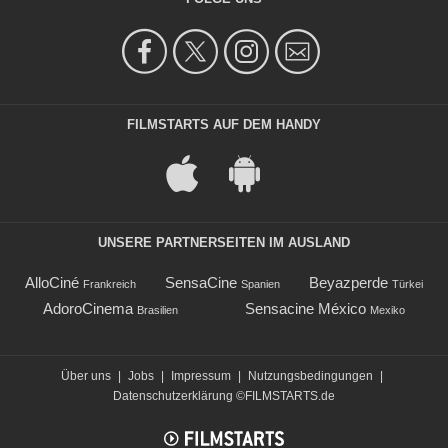
FILMSTARTS AUF DEM HANDY
UNSERE PARTNERSEITEN IM AUSLAND
AlloCiné
SensaCine
Beyazperde
Frankreich
Spanien
Türkei
AdoroCinema
Sensacine México
Brasilien
Mexiko
Über uns
|
Jobs
|
Impressum
|
Nutzungsbedingungen
|
Datenschutzerklärung
©FILMSTARTS.de