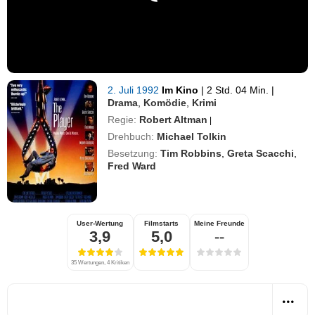
2. Juli 1992
Im Kino
|
2 Std. 04 Min.
|
Drama
,
Komödie
,
Krimi
Regie:
Robert Altman
|
Drehbuch:
Michael Tolkin
Besetzung:
Tim Robbins
,
Greta Scacchi
,
Fred Ward
User-Wertung
Filmstarts
Meine Freunde
3,9
5,0
--
35 Wertungen, 4 Kritiken