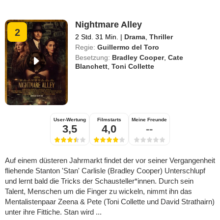
Nightmare Alley
2
2 Std. 31 Min.
|
Drama
,
Thriller
Regie:
Guillermo del Toro
Besetzung:
Bradley Cooper
,
Cate
Blanchett
,
Toni Collette
User-Wertung
Filmstarts
Meine Freunde
3,5
4,0
--
Auf einem düsteren Jahrmarkt findet der vor seiner Vergangenheit
fliehende Stanton 'Stan' Carlisle (Bradley Cooper) Unterschlupf
und lernt bald die Tricks der Schausteller*innen. Durch sein
Talent, Menschen um die Finger zu wickeln, nimmt ihn das
Mentalistenpaar Zeena & Pete (Toni Collette und David Strathairn)
unter ihre Fittiche. Stan wird ...