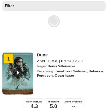
Filter
Dune
1
2 Std. 36 Min.
|
Drama
,
Sci-Fi
Regie:
Denis Villeneuve
Besetzung:
Timothée Chalamet
,
Rebecca
Ferguson
,
Oscar Isaac
User-Wertung
Filmstarts
Meine Freunde
4,3
5,0
--