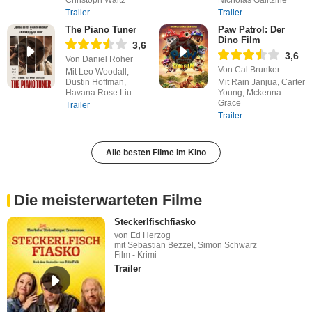
Trailer
Trailer
The Piano Tuner
Paw Patrol: Der
Dino Film
3,6
3,6
Von Daniel Roher
Von Cal Brunker
Mit Leo Woodall,
Dustin Hoffman,
Mit Rain Janjua, Carter
Havana Rose Liu
Young, Mckenna
Grace
Trailer
Trailer
Alle besten Filme im Kino
Die meisterwarteten Filme
Steckerlfischfiasko
von Ed Herzog
mit Sebastian Bezzel, Simon Schwarz
Film - Krimi
Trailer