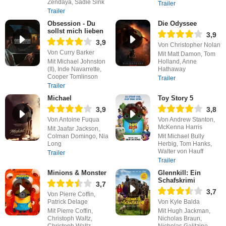
Zendaya, Sadie Sink
Trailer
Trailer
Obsession - Du
Die Odyssee
sollst mich lieben
3,9
3,9
Von Christopher Nolan
Von Curry Barker
Mit Matt Damon, Tom
Mit Michael Johnston
Holland, Anne
(II), Inde Navarrette,
Hathaway
Cooper Tomlinson
Trailer
Trailer
Michael
Toy Story 5
3,9
3,8
Von Antoine Fuqua
Von Andrew Stanton,
McKenna Harris
Mit Jaafar Jackson,
Colman Domingo, Nia
Mit Michael Bully
Long
Herbig, Tom Hanks,
Walter von Hauff
Trailer
Trailer
Minions & Monster
Glennkill: Ein
Schafskrimi
3,7
3,7
Von Pierre Coffin,
Patrick Delage
Von Kyle Balda
Mit Pierre Coffin,
Mit Hugh Jackman,
Christoph Waltz,
Nicholas Braun,
Christoph Waltz
Nicholas Galitzine