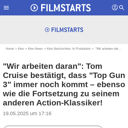
profil
menu
search
Home
Kino
Kino News
Kino Nachrichten: In Produktion
"Wir arbeiten daran": Tom Cruise bestätigt, dass "Top Gun 3" immer noch kommt – ebenso wie die Fortsetzung zu seinem anderen Action-Klassiker!
"Wir arbeiten daran": Tom
Cruise bestätigt, dass "Top Gun
3" immer noch kommt – ebenso
wie die Fortsetzung zu seinem
anderen Action-Klassiker!
19.05.2025 um 17:16