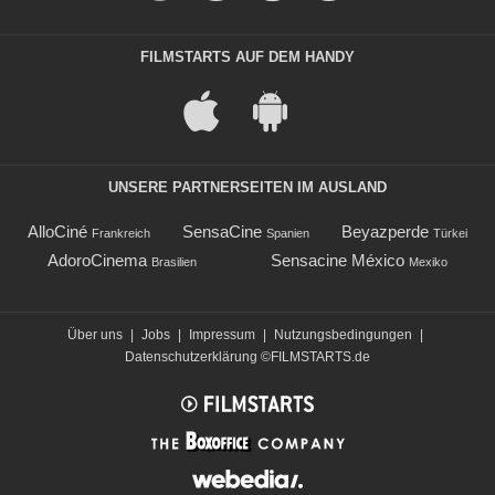
FILMSTARTS AUF DEM HANDY
UNSERE PARTNERSEITEN IM AUSLAND
AlloCiné
SensaCine
Beyazperde
Frankreich
Spanien
Türkei
AdoroCinema
Sensacine México
Brasilien
Mexiko
Über uns
|
Jobs
|
Impressum
|
Nutzungsbedingungen
|
Datenschutzerklärung
©FILMSTARTS.de