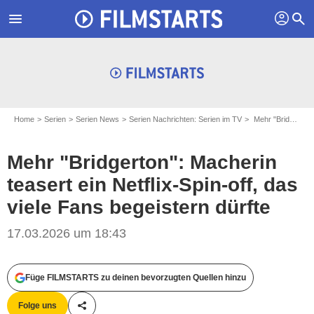
profil
menu
search
Home
Serien
Serien News
Serien Nachrichten: Serien im TV
Mehr "Bridgerton": Macherin teasert ein Netflix-Spin-off, das viele Fans begeistern dürfte
Mehr "Bridgerton": Macherin
teasert ein Netflix-Spin-off, das
viele Fans begeistern dürfte
17.03.2026 um 18:43
Füge FILMSTARTS zu deinen bevorzugten Quellen hinzu
Folge uns
Teile diesen Artikel