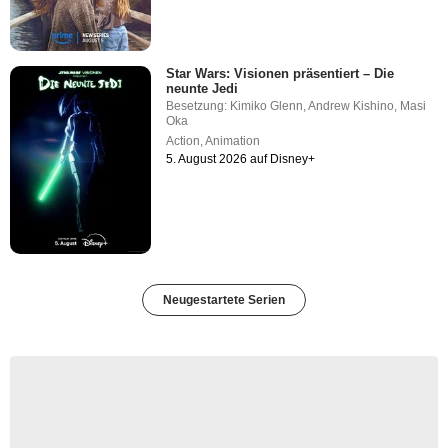
Star Wars: Visionen präsentiert – Die
neunte Jedi
Besetzung:
Kimiko Glenn
,
Andrew Kishino
,
Masi
Oka
Action
,
Animation
5. August 2026 auf Disney+
Neugestartete Serien