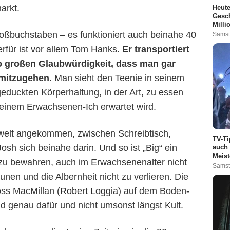
arkt.
Heute
Gesch
Milli
Großbuchstaben – es funktioniert auch beinahe 40
Samst
rfür ist vor allem Tom Hanks.
Er transportiert
o großen Glaubwürdigkeit
, dass man gar
 mitzugehen
. Man sieht den Teenie in seinem
-geduckten Körperhaltung, in der Art, zu essen
einem Erwachsenen-Ich erwartet wird.
elt angekommen, zwischen Schreibtisch,
TV-Ti
Josh sich beinahe darin. Und so ist „Big“ ein
auch 
Meist
t zu bewahren, auch im Erwachsenenalter nicht
Samst
nen und die Albernheit nicht zu verlieren. Die
oss MacMillan (
Robert Loggia
) auf dem Boden-
ild genau dafür und nicht umsonst längst Kult.