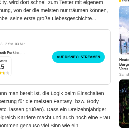
ity, wird dort schnell zum Tester mit eigenem
hnung, von der die meisten nur träumen können,
bei seine erste große Liebesgeschichte...
88
|
2 Std. 03 Min.
beth Perkins
,
Robert Loggia
AUF DISNEY
+
STREAMEN
Heute
tarts
Bürge
,5
Vater
Samst
wenn man bereit ist, die Logik beim Einschalten
etzung für die meisten Fantasy- bzw. Body-
 etc. lassen grüßen). Dass ein Dreizehnjähriger
olgreich Karriere macht und auch noch eine Frau
genommen genauso viel Sinn wie ein