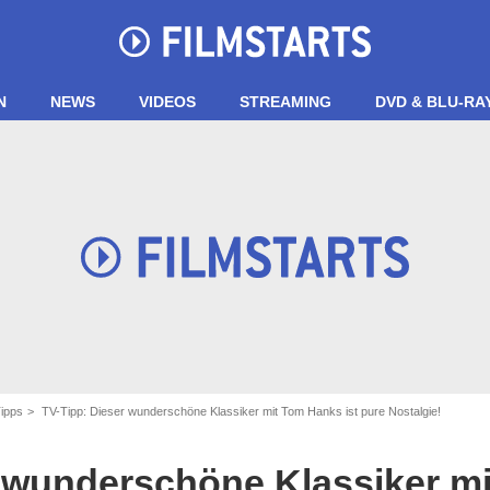
N
NEWS
VIDEOS
STREAMING
DVD & BLU-RA
Tipps
TV-Tipp: Dieser wunderschöne Klassiker mit Tom Hanks ist pure Nostalgie!
r wunderschöne Klassiker m