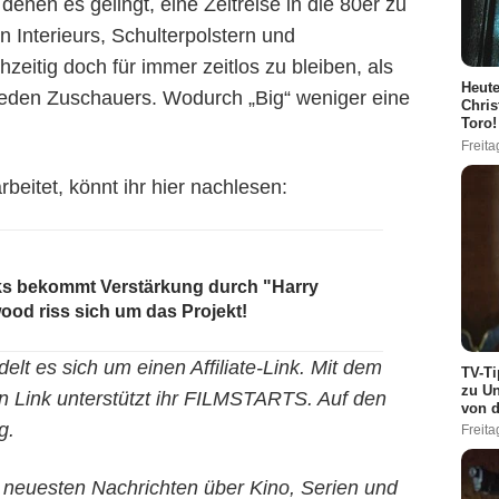
 denen es gelingt, eine Zeitreise in die 80er zu
 Interieurs, Schulterpolstern und
zeitig doch für immer zeitlos zu bleiben, als
Heute
s jeden Zuschauers. Wodurch „Big“ weniger eine
Chris
Toro!
Freita
eitet, könnt ihr hier nachlesen:
s bekommt Verstärkung durch "Harry
wood riss sich um das Projekt!
lt es sich um einen Affiliate-Link. Mit dem
TV-Ti
zu Un
n Link unterstützt ihr FILMSTARTS. Auf den
von d
g.
Freita
ie neuesten Nachrichten über Kino, Serien und