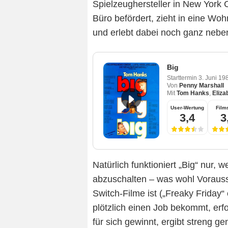
Spielzeughersteller in New York C
Büro befördert, zieht in eine Wo
und erlebt dabei noch ganz neben
Big
Starttermin
3. Juni 19
Von
Penny Marshall
Mit
Tom Hanks
,
Eliza
User-Wertung
Films
3,4
3
Natürlich funktioniert „Big“ nur, 
abzuschalten – was wohl Vorauss
Switch-Filme ist („Freaky Friday“
plötzlich einen Job bekommt, erf
für sich gewinnt, ergibt streng 