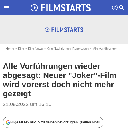
profil
menu
search
Home
Kino
Kino News
Kino Nachrichten: Reportagen
Alle Vorführungen wieder abgesagt: Neuer "Joker"-Film wird vorerst doch nicht mehr gezeigt
Alle Vorführungen wieder
abgesagt: Neuer "Joker"-Film
wird vorerst doch nicht mehr
gezeigt
21.09.2022 um 16:10
Füge FILMSTARTS zu deinen bevorzugten Quellen hinzu