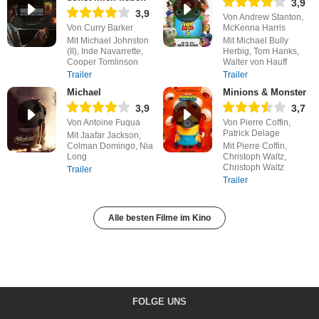
3,9
3,9
Von Andrew Stanton,
Von Curry Barker
McKenna Harris
Mit Michael Johnston
Mit Michael Bully
(II), Inde Navarrette,
Herbig, Tom Hanks,
Cooper Tomlinson
Walter von Hauff
Trailer
Trailer
Michael
Minions & Monster
3,9
3,7
Von Antoine Fuqua
Von Pierre Coffin,
Patrick Delage
Mit Jaafar Jackson,
Colman Domingo, Nia
Mit Pierre Coffin,
Long
Christoph Waltz,
Christoph Waltz
Trailer
Trailer
Alle besten Filme im Kino
FOLGE UNS