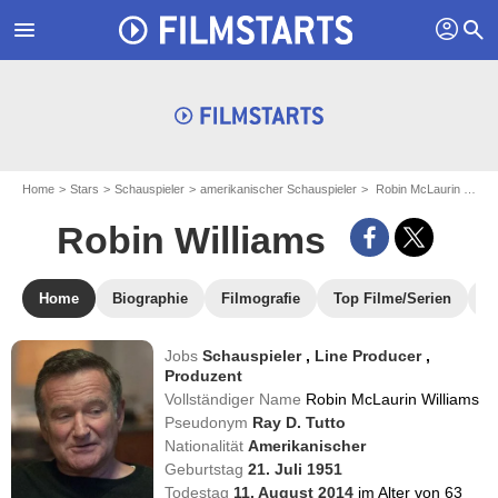
profil
menu
search
Home
Stars
Schauspieler
amerikanischer Schauspieler
Robin McLaurin Williams - aka : Robin Williams
Robin Williams
Home
Biographie
Filmografie
Top Filme/Serien
N
Jobs
Schauspieler
,
Line Producer
,
Produzent
Vollständiger Name
Robin McLaurin Williams
Pseudonym
Ray D. Tutto
Nationalität
Amerikanischer
Geburtstag
21. Juli 1951
Todestag
11. August 2014
im Alter von 63