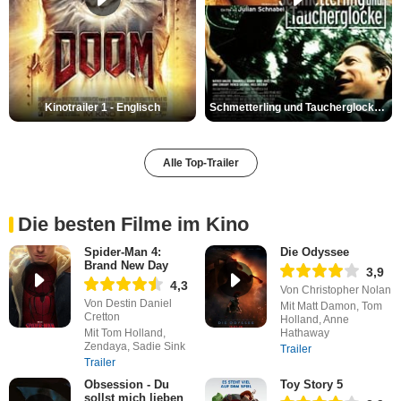
Kinotrailer 1 - Englisch
Schmetterling und Taucherglocke Trailer DF
Alle Top-Trailer
Die besten Filme im Kino
Spider-Man 4:
Die Odyssee
Brand New Day
3,9
4,3
Von Christopher Nolan
Von Destin Daniel
Mit Matt Damon, Tom
Cretton
Holland, Anne
Mit Tom Holland,
Hathaway
Zendaya, Sadie Sink
Trailer
Trailer
Obsession - Du
Toy Story 5
sollst mich lieben