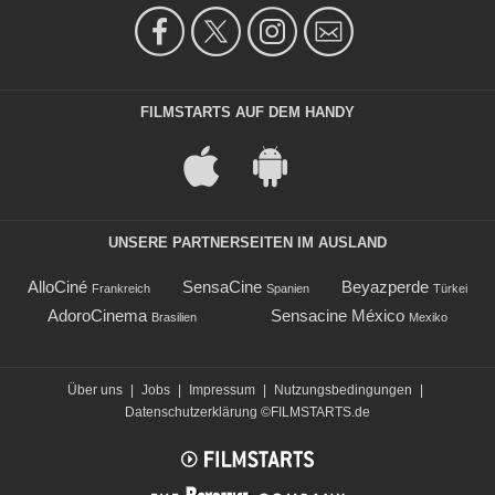
FILMSTARTS AUF DEM HANDY
UNSERE PARTNERSEITEN IM AUSLAND
AlloCiné
SensaCine
Beyazperde
Frankreich
Spanien
Türkei
AdoroCinema
Sensacine México
Brasilien
Mexiko
Über uns
|
Jobs
|
Impressum
|
Nutzungsbedingungen
|
Datenschutzerklärung
©FILMSTARTS.de