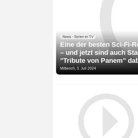
News - Serien im TV
Eine der besten Sci-Fi-
– und jetzt sind auch S
"Tribute von Panem" da
Mittwoch, 3. Juli 2024