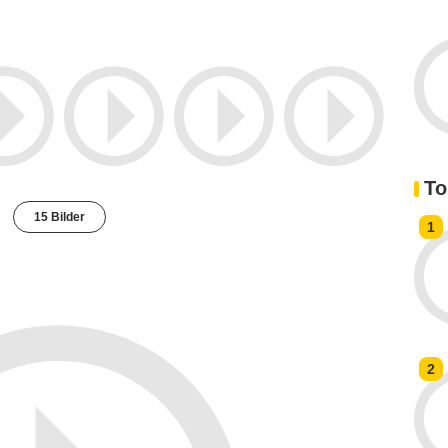
To
15 Bilder
1
2