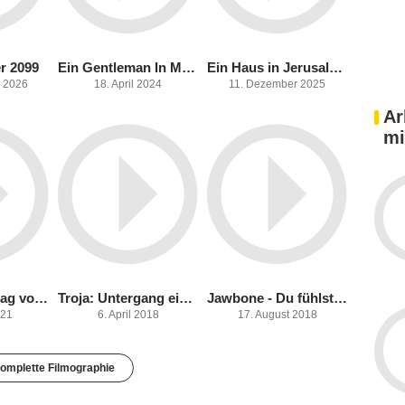
r 2099
Ein Gentleman In Moskau
Ein Haus in Jerusalem
 2026
18. April 2024
11. Dezember 2025
Ar
mi
Der Giftanschlag von Salisbury
Troja: Untergang einer Stadt
Jawbone - Du fühlst jeden Schlag
021
6. April 2018
17. August 2018
omplette Filmographie