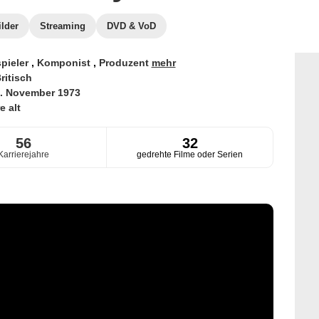
ilder
Streaming
DVD & VoD
pieler
,
Komponist
,
Produzent
mehr
ritisch
. November 1973
e alt
56
32
Karrierejahre
gedrehte Filme oder Serien