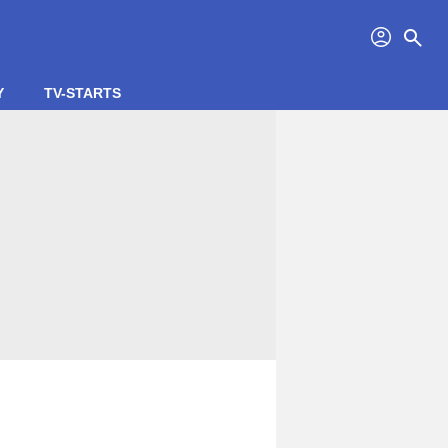
profil
search
Y
TV-STARTS