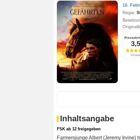
16. Feb
Regie:
S
Besetzu
Originalt
Pressekri
3,
6 Kritike
Inhaltsangabe
FSK ab 12 freigegeben
Farmersjunge Albert (Jeremy Irvine) 