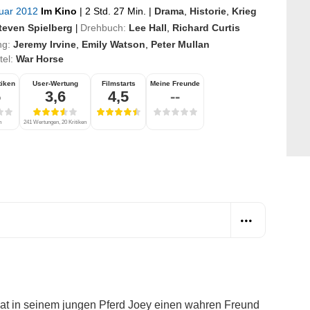
ruar 2012
Im Kino
|
2 Std. 27 Min.
|
Drama
,
Historie
,
Krieg
teven Spielberg
Drehbuch:
Lee Hall
,
Richard Curtis
|
ng:
Jeremy Irvine
,
Emily Watson
,
Peter Mullan
itel:
War Horse
tiken
User-Wertung
Filmstarts
Meine Freunde
5
3,6
4,5
--
n
241 Wertungen, 20 Kritiken
hat in seinem jungen Pferd Joey einen wahren Freund