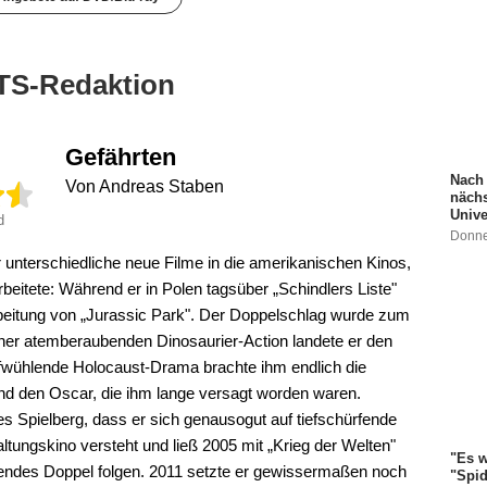
TS-Redaktion
Gefährten
Nach 
Von Andreas Staben
nächs
Univ
d
Donne
 unterschiedliche neue Filme in die amerikanischen Kinos,
rbeitete: Während er in Polen tagsüber „Schindlers Liste"
rbeitung von „Jurassic Park". Der Doppelschlag wurde zum
einer atemberaubenden Dinosaurier-Action landete er den
fwühlende Holocaust-Drama brachte ihm endlich die
nd den Oscar, die ihm lange versagt worden waren.
s Spielberg, dass er sich genausogut auf tiefschürfende
tungskino versteht und ließ 2005 mit „Krieg der Welten"
"Es w
endes Doppel folgen. 2011 setzte er gewissermaßen noch
"Spid