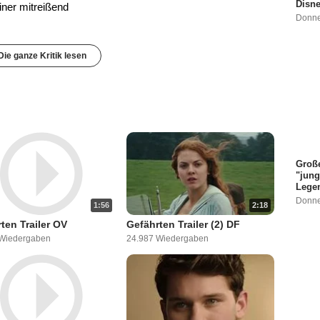
Disne
iner mitreißend
Donne
Die ganze Kritik lesen
Große
"jung
Legen
Donne
1:56
2:18
ten Trailer OV
Gefährten Trailer (2) DF
 Wiedergaben
24.987 Wiedergaben