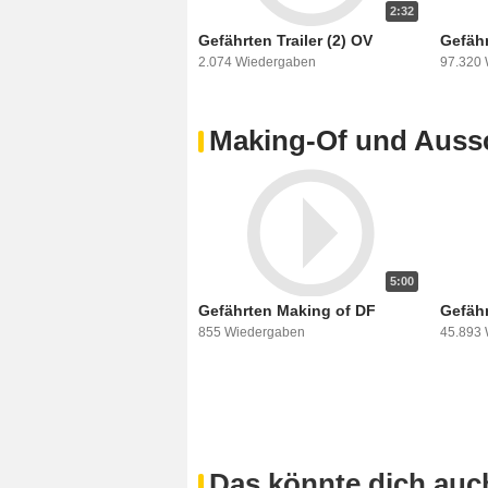
2:32
Gefährten Trailer (2) OV
Gefähr
2.074 Wiedergaben
97.320
Making-Of und Aussc
5:00
Gefährten Making of DF
Gefähr
855 Wiedergaben
45.893
Das könnte dich auch