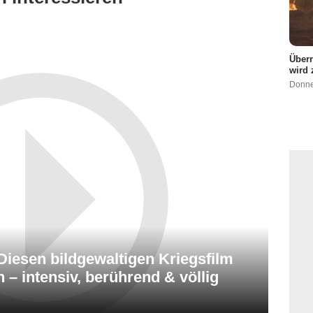
Überr
wird
Donne
iesen bildgewaltigen Kriegsfilm
– intensiv, berührend & völlig