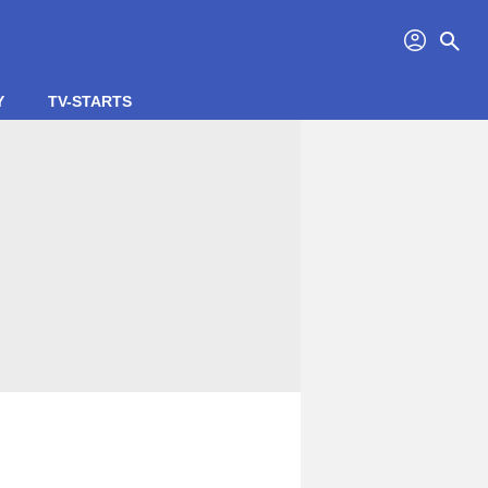
profil
search
Y
TV-STARTS