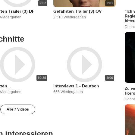
2:02
2:01
ten Trailer (3) DF
Gefährten Trailer (3) OV
"Ich 
Regie
 Wiedergaben
2.510 Wiedergaben
bitte
Donne
hnitte
10:35
4:06
ten...
Interviews 1 - Deutsch
Zu ve
 Wiedergaben
656 Wiedergaben
Horro
Donne
Alle 7 Videos
 interessieren