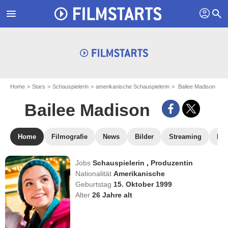
profil
menu
search
Home
Stars
Schauspielerin
amerikanische Schauspielerin
Bailee Madison
Bailee Madison
Home
Filmografie
News
Bilder
Streaming
DV
Jobs
Schauspielerin
,
Produzentin
Nationalität
Amerikanische
Geburtstag
15. Oktober 1999
Alter
26
Jahre alt