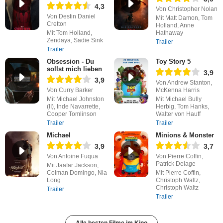
4,3
Von Christopher Nolan
Von Destin Daniel
Mit Matt Damon, Tom
Cretton
Holland, Anne
Mit Tom Holland,
Hathaway
Zendaya, Sadie Sink
Trailer
Trailer
Obsession - Du
Toy Story 5
sollst mich lieben
3,9
3,9
Von Andrew Stanton,
Von Curry Barker
McKenna Harris
Mit Michael Johnston
Mit Michael Bully
(II), Inde Navarrette,
Herbig, Tom Hanks,
Cooper Tomlinson
Walter von Hauff
Trailer
Trailer
Michael
Minions & Monster
3,9
3,7
Von Antoine Fuqua
Von Pierre Coffin,
Patrick Delage
Mit Jaafar Jackson,
Colman Domingo, Nia
Mit Pierre Coffin,
Long
Christoph Waltz,
Christoph Waltz
Trailer
Trailer
Alle besten Filme im Kino