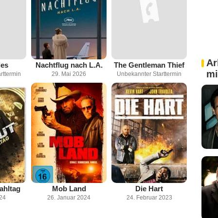
Ar
des
Nachtflug nach L.A.
The Gentleman Thief
mi
rttermin
29. Mai 2026
Unbekannter Starttermin
ahltag
Mob Land
Die Hart
024
26. Januar 2024
24. Februar 2023