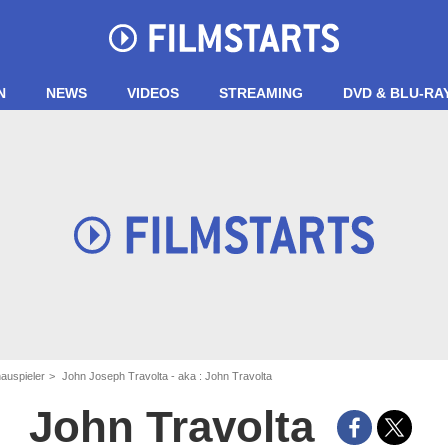
N
NEWS
VIDEOS
STREAMING
DVD & BLU-RA
auspieler
John Joseph Travolta - aka : John Travolta
John Travolta