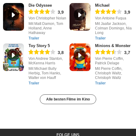
Die Odyssee
Michael
3,9
3,9
Von Christopher Nolan
Von Antoine Fuqua
Mit Matt Damon, Tom
Mit Jaafar Jackson,
Holland, Anne
Colman Domingo, Nia
Hathaway
Long
Trailer
Trailer
Toy Story 5
Minions & Monster
3,8
3,7
Von Andrew Stanton,
Von Pierre Coffin,
McKenna Harris
Patrick Delage
Mit Michael Bully
Mit Pierre Coffin,
Herbig, Tom Hanks,
Christoph Waltz,
Walter von Hauff
Christoph Waltz
Trailer
Trailer
Alle besten Filme im Kino
FOLGE UNS