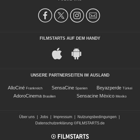
FILMSTARTS AUF DEM HANDY
UNSERE PARTNERSEITEN IM AUSLAND
AlloCiné
SensaCine
Beyazperde
Frankreich
Spanien
Türkei
AdoroCinema
Sensacine México
Brasilien
Mexiko
Über uns
|
Jobs
|
Impressum
|
Nutzungsbedingungen
|
Datenschutzerklärung
©FILMSTARTS.de