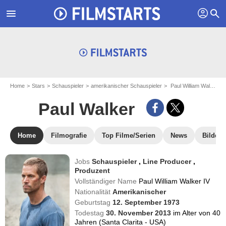
profil
menu
search
Home
Stars
Schauspieler
amerikanischer Schauspieler
Paul William Walker IV - aka : Paul Walker
Paul Walker
Home
Filmografie
Top Filme/Serien
News
Bilder
Jobs
Schauspieler
,
Line Producer
,
Produzent
Vollständiger Name
Paul William Walker IV
Nationalität
Amerikanischer
Geburtstag
12. September 1973
Todestag
30. November 2013
im Alter von 40
Jahren (Santa Clarita - USA)