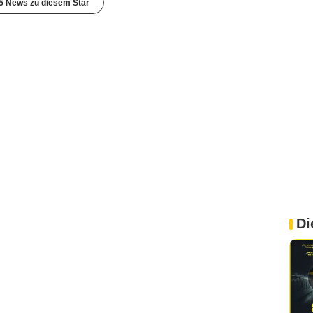
5 News zu diesem Star
Di