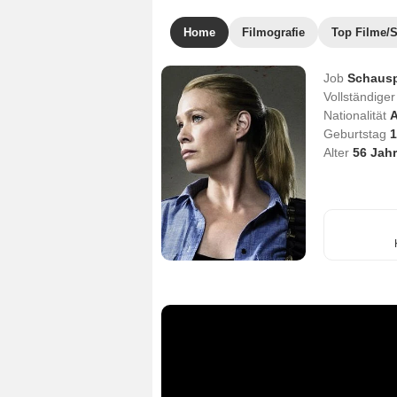
Home
Filmografie
Top Filme/S
Job
Schausp
Vollständig
Nationalität
A
Geburtstag
1
Alter
56
Jahr