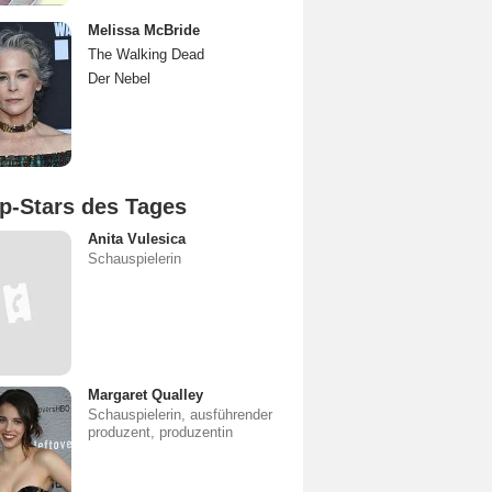
Melissa McBride
The Walking Dead
Der Nebel
p-Stars des Tages
Anita Vulesica
Schauspielerin
Margaret Qualley
Schauspielerin, ausführender
produzent, produzentin