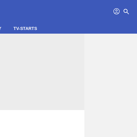
profil
search
Y
TV-STARTS