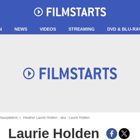
N
NEWS
VIDEOS
STREAMING
DVD & BLU-RA
hauspielerin
Heather Laurie Holden - aka : Laurie Holden
Laurie Holden