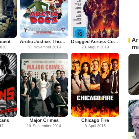
Ar
ocent
Arctic Justice: Thunder Squad
Dragged Across Concrete
mi
2020
30. November 2019
23. August 2019
cans
Major Crimes
Chicago Fire
017
10. September 2014
8. April 2015