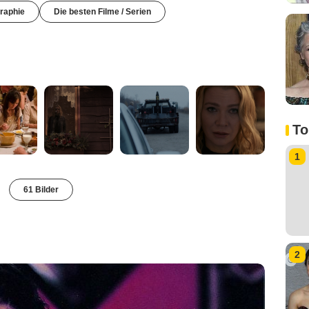
raphie
Die besten Filme / Serien
To
1
61 Bilder
2