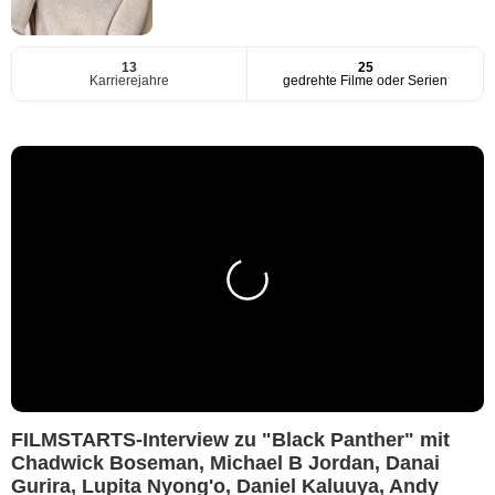
13
25
Karrierejahre
gedrehte Filme oder Serien
FILMSTARTS-Interview zu "Black Panther" mit
Chadwick Boseman, Michael B Jordan, Danai
Gurira, Lupita Nyong'o, Daniel Kaluuya, Andy