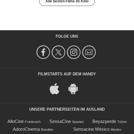
Alle besten Filme im Kino
FOLGE UNS
FILMSTARTS AUF DEM HANDY
UNSERE PARTNERSEITEN IM AUSLAND
AlloCiné
SensaCine
Beyazperde
Frankreich
Spanien
Türkei
AdoroCinema
Sensacine México
Brasilien
Mexiko