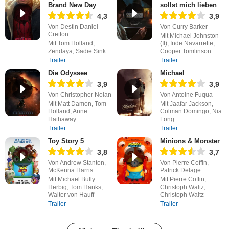
Brand New Day
sollst mich lieben
4,3
3,9
Von Destin Daniel
Von Curry Barker
Cretton
Mit Michael Johnston
Mit Tom Holland,
(II), Inde Navarrette,
Zendaya, Sadie Sink
Cooper Tomlinson
Trailer
Trailer
Die Odyssee
Michael
3,9
3,9
Von Christopher Nolan
Von Antoine Fuqua
Mit Matt Damon, Tom
Mit Jaafar Jackson,
Holland, Anne
Colman Domingo, Nia
Hathaway
Long
Trailer
Trailer
Toy Story 5
Minions & Monster
3,8
3,7
Von Andrew Stanton,
Von Pierre Coffin,
McKenna Harris
Patrick Delage
Mit Michael Bully
Mit Pierre Coffin,
Herbig, Tom Hanks,
Christoph Waltz,
Walter von Hauff
Christoph Waltz
Trailer
Trailer