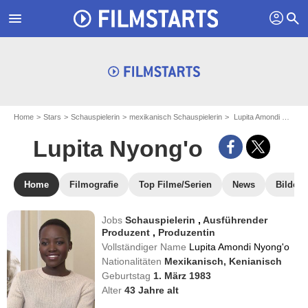
profil
menu
search
Home
Stars
Schauspielerin
mexikanisch Schauspielerin
Lupita Amondi Nyong'o - aka : Lupita Nyong'o
Lupita Nyong'o
Home
Filmografie
Top Filme/Serien
News
Bilder
Jobs
Schauspielerin
,
Ausführender
Produzent
,
Produzentin
Vollständiger Name
Lupita Amondi Nyong'o
Nationalitäten
Mexikanisch,
Kenianisch
Geburtstag
1. März 1983
Alter
43
Jahre alt