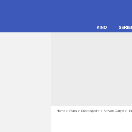
KINO
SERIE
Home
Stars
Schauspieler
Steven Gätjen
St