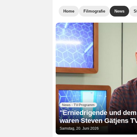
Home
Filmografie
News
S
News - TV-Programm
"Erniedrigende und demü
waren Steven Gätjens T
Samstag, 20. Juni 2026