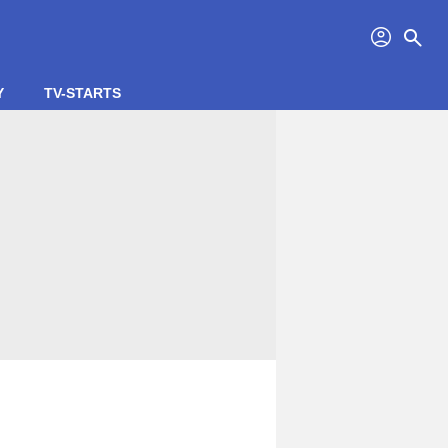
profil
search
Y
TV-STARTS