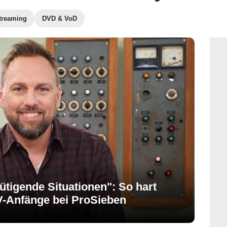
treaming
DVD & VoD
tigende Situationen": So hart
V-Anfänge bei ProSieben