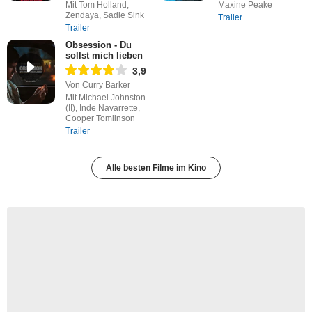
Mit Tom Holland,
Maxine Peake
Zendaya, Sadie Sink
Trailer
Trailer
Obsession - Du
sollst mich lieben
3,9
Von Curry Barker
Mit Michael Johnston
(II), Inde Navarrette,
Cooper Tomlinson
Trailer
Alle besten Filme im Kino