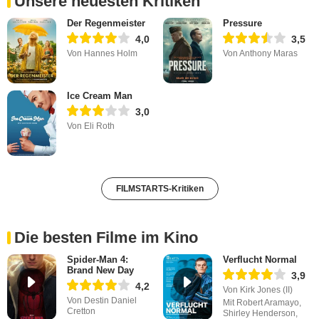
Unsere neuesten Kritiken
Der Regenmeister
Pressure
4,0
3,5
Von Hannes Holm
Von Anthony Maras
Ice Cream Man
3,0
Von Eli Roth
FILMSTARTS-Kritiken
Die besten Filme im Kino
Spider-Man 4:
Verflucht Normal
Brand New Day
3,9
4,2
Von Kirk Jones (II)
Von Destin Daniel
Mit Robert Aramayo,
Cretton
Shirley Henderson,