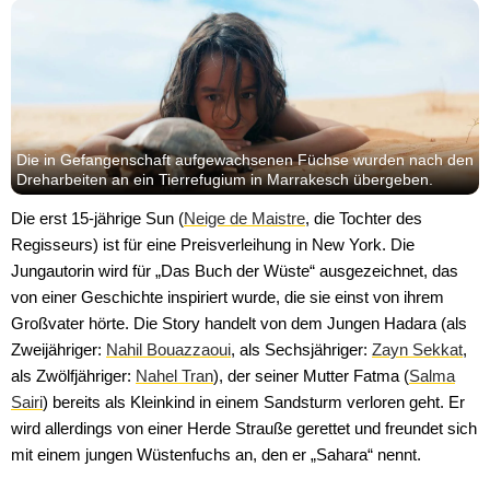
Die in Gefangenschaft aufgewachsenen Füchse wurden nach den
Dreharbeiten an ein Tierrefugium in Marrakesch übergeben.
Die erst 15-jährige Sun (
Neige de Maistre
, die Tochter des
Regisseurs) ist für eine Preisverleihung in New York. Die
Jungautorin wird für „Das Buch der Wüste“ ausgezeichnet, das
von einer Geschichte inspiriert wurde, die sie einst von ihrem
Großvater hörte. Die Story handelt von dem Jungen Hadara (als
Zweijähriger:
Nahil Bouazzaoui
, als Sechsjähriger:
Zayn Sekkat
,
als Zwölfjähriger:
Nahel Tran
), der seiner Mutter Fatma (
Salma
Sairi
) bereits als Kleinkind in einem Sandsturm verloren geht. Er
wird allerdings von einer Herde Strauße gerettet und freundet sich
mit einem jungen Wüstenfuchs an, den er „Sahara“ nennt.