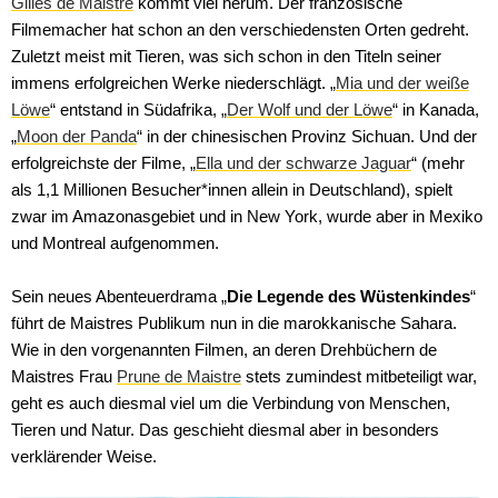
Gilles de Maistre
kommt viel herum. Der französische
Filmemacher hat schon an den verschiedensten Orten gedreht.
Zuletzt meist mit Tieren, was sich schon in den Titeln seiner
immens erfolgreichen Werke niederschlägt. „
Mia und der weiße
Löwe
“ entstand in Südafrika, „
Der Wolf und der Löwe
“ in Kanada,
„
Moon der Panda
“ in der chinesischen Provinz Sichuan. Und der
erfolgreichste der Filme, „
Ella und der schwarze Jaguar
“ (mehr
als 1,1 Millionen Besucher*innen allein in Deutschland), spielt
zwar im Amazonasgebiet und in New York, wurde aber in Mexiko
und Montreal aufgenommen.
Sein neues Abenteuerdrama „
Die Legende des Wüstenkindes
“
StudioCanal
führt de Maistres Publikum nun in die marokkanische Sahara.
Wie in den vorgenannten Filmen, an deren Drehbüchern de
Maistres Frau
Prune de Maistre
stets zumindest mitbeteiligt war,
geht es auch diesmal viel um die Verbindung von Menschen,
Tieren und Natur. Das geschieht diesmal aber in besonders
verklärender Weise.