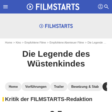
profil
menu
search
Home
Kino
Empfohlene Filme
Empfohlene Abenteuer Filme
Die Legende des Wüstenkindes
Die Legende des
Wüstenkindes
Home
Vorführungen
Trailer
Besetzung & Stab
FIL
Kritik der FILMSTARTS-Redaktion