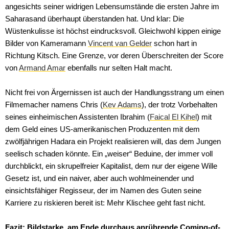
angesichts seiner widrigen Lebensumstände die ersten Jahre im
Saharasand überhaupt überstanden hat. Und klar: Die
Wüstenkulisse ist höchst eindrucksvoll. Gleichwohl kippen einige
Bilder von Kameramann
Vincent van Gelder
schon hart in
Richtung Kitsch. Eine Grenze, vor deren Überschreiten der Score
von
Armand Amar
ebenfalls nur selten Halt macht.
Nicht frei von Ärgernissen ist auch der Handlungsstrang um einen
Filmemacher namens Chris (
Kev Adams
), der trotz Vorbehalten
seines einheimischen Assistenten Ibrahim (
Faical El Kihel
) mit
dem Geld eines US-amerikanischen Produzenten mit dem
zwölfjährigen Hadara ein Projekt realisieren will, das dem Jungen
seelisch schaden könnte. Ein „weiser“ Beduine, der immer voll
durchblickt, ein skrupelfreier Kapitalist, dem nur der eigene Wille
Gesetz ist, und ein naiver, aber auch wohlmeinender und
einsichtsfähiger Regisseur, der im Namen des Guten seine
Karriere zu riskieren bereit ist: Mehr Klischee geht fast nicht.
Fazit: Bildstarke, am Ende durchaus anrührende Coming-of-