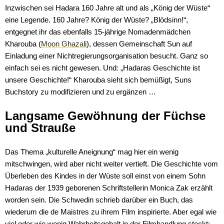
Inzwischen sei Hadara 160 Jahre alt und als „König der Wüste“
eine Legende. 160 Jahre? König der Wüste? „Blödsinn!“,
entgegnet ihr das ebenfalls 15-jährige Nomadenmädchen
Kharouba (
Moon Ghazali
), dessen Gemeinschaft Sun auf
Einladung einer Nichtregierungsorganisation besucht. Ganz so
einfach sei es nicht gewesen. Und: „Hadaras Geschichte ist
unsere Geschichte!“ Kharouba sieht sich bemüßigt, Suns
Buchstory zu modifizieren und zu ergänzen …
Langsame Gewöhnung der Füchse
und Strauße
Das Thema „kulturelle Aneignung“ mag hier ein wenig
mitschwingen, wird aber nicht weiter vertieft. Die Geschichte vom
Überleben des Kindes in der Wüste soll einst von einem Sohn
Hadaras der 1939 geborenen Schriftstellerin Monica Zak erzählt
worden sein. Die Schwedin schrieb darüber ein Buch, das
wiederum die de Maistres zu ihrem Film inspirierte. Aber egal wie
viel oder wie wenig Wahrheitsgehalt in der Filmhandlung steckt: