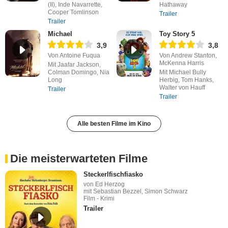
(II), Inde Navarrette,
Hathaway
Cooper Tomlinson
Trailer
Trailer
Michael
Toy Story 5
3,9
3,8
Von Antoine Fuqua
Von Andrew Stanton,
McKenna Harris
Mit Jaafar Jackson,
Colman Domingo, Nia
Mit Michael Bully
Long
Herbig, Tom Hanks,
Walter von Hauff
Trailer
Trailer
Alle besten Filme im Kino
Die meisterwarteten Filme
Steckerlfischfiasko
von Ed Herzog
mit Sebastian Bezzel, Simon Schwarz
Film - Krimi
Trailer