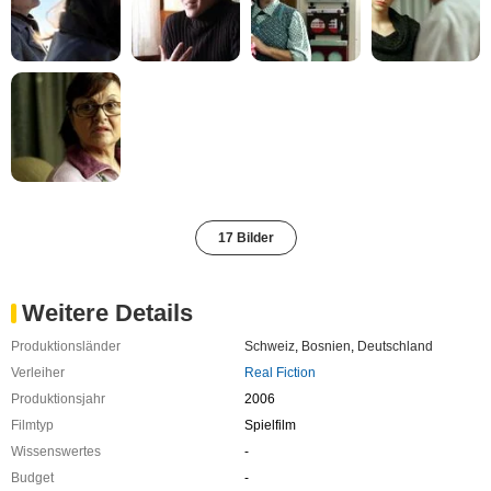
17 Bilder
Weitere Details
Produktionsländer
Schweiz
,
Bosnien
,
Deutschland
Verleiher
Real Fiction
Produktionsjahr
2006
Filmtyp
Spielfilm
Wissenswertes
-
Budget
-