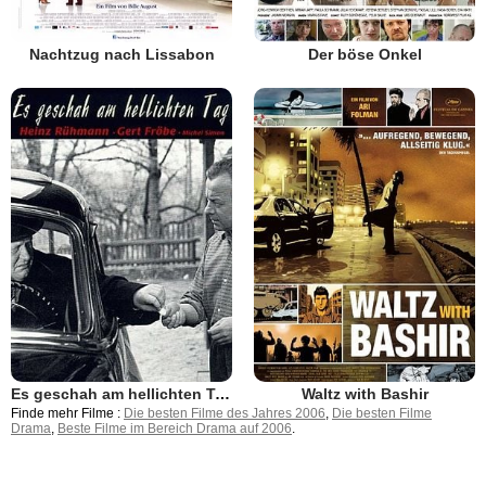
Nachtzug nach Lissabon
Der böse Onkel
Es geschah am hellichten Tag
Waltz with Bashir
Finde mehr Filme :
Die besten Filme des Jahres 2006
,
Die besten Filme
Drama
,
Beste Filme im Bereich Drama auf 2006
.