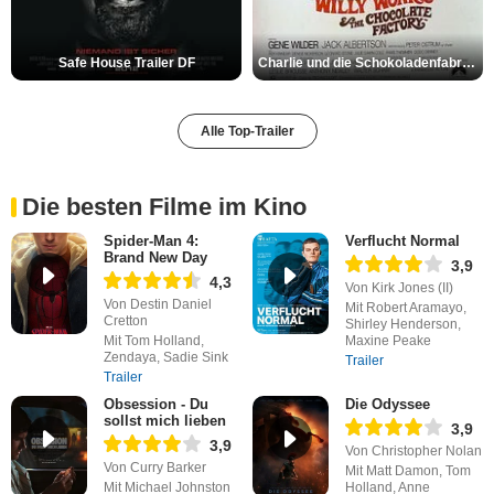
Safe House Trailer DF
Charlie und die Schokoladenfabrik Trailer OV
Alle Top-Trailer
Die besten Filme im Kino
Spider-Man 4:
Verflucht Normal
Brand New Day
3,9
4,3
Von Kirk Jones (II)
Von Destin Daniel
Mit Robert Aramayo,
Cretton
Shirley Henderson,
Mit Tom Holland,
Maxine Peake
Zendaya, Sadie Sink
Trailer
Trailer
Obsession - Du
Die Odyssee
sollst mich lieben
3,9
3,9
Von Christopher Nolan
Von Curry Barker
Mit Matt Damon, Tom
Mit Michael Johnston
Holland, Anne