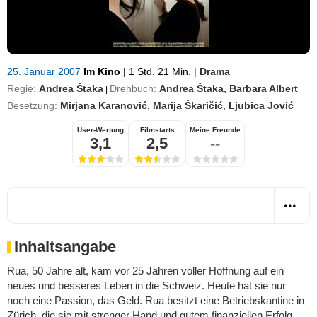
25. Januar 2007
Im Kino
|
1 Std. 21 Min.
|
Drama
Regie:
Andrea Štaka
Drehbuch:
Andrea Štaka
,
Barbara Albert
|
Besetzung:
Mirjana Karanović
,
Marija Škaričić
,
Ljubica Jović
User-Wertung
Filmstarts
Meine Freunde
3,1
2,5
--
Inhaltsangabe
Rua, 50 Jahre alt, kam vor 25 Jahren voller Hoffnung auf ein
neues und besseres Leben in die Schweiz. Heute hat sie nur
noch eine Passion, das Geld. Rua besitzt eine Betriebskantine in
Zürich, die sie mit strenger Hand und gutem finanziellen Erfolg