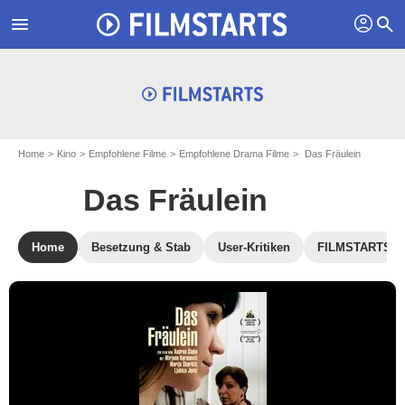
profil
menu
search
Home
Kino
Empfohlene Filme
Empfohlene Drama Filme
Das Fräulein
Das Fräulein
Home
Besetzung & Stab
User-Kritiken
FILMSTARTS-Kr