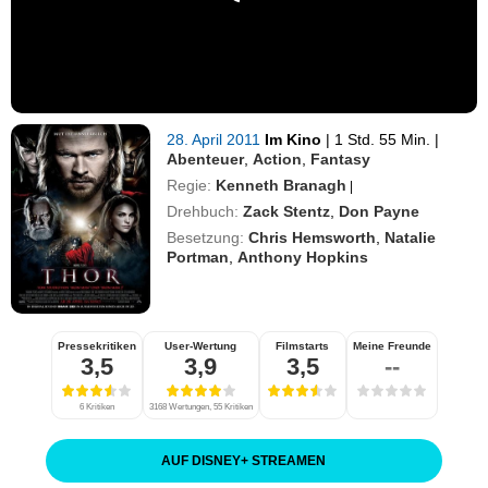
28. April 2011
Im Kino
|
1 Std. 55 Min.
|
Abenteuer
,
Action
,
Fantasy
Regie:
Kenneth Branagh
|
Drehbuch:
Zack Stentz
,
Don Payne
Besetzung:
Chris Hemsworth
,
Natalie
Portman
,
Anthony Hopkins
Pressekritiken
User-Wertung
Filmstarts
Meine Freunde
3,5
3,9
3,5
--
6 Kritiken
3168 Wertungen, 55 Kritiken
AUF DISNEY
+
STREAMEN