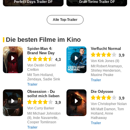
Perfect Days Trailer DF
Gran Torino Trailer DF
Alle Top-Trailer
Die besten Filme im Kino
Spider-Man 4:
Verflucht Normal
Brand New Day
3,9
4,3
Von Kirk Jones (II)
Von Destin Daniel
Mit Robert Aramayo,
Cretton
Shirley Henderson,
Mit Tom Holland,
Maxine Peake
Zendaya, Sadie Sink
Trailer
Trailer
Obsession - Du
Die Odyssee
sollst mich lieben
3,9
3,9
Von Christopher Nolan
Von Curry Barker
Mit Matt Damon, Tom
Mit Michael Johnston
Holland, Anne
(II), Inde Navarrette,
Hathaway
Cooper Tomlinson
Trailer
Trailer