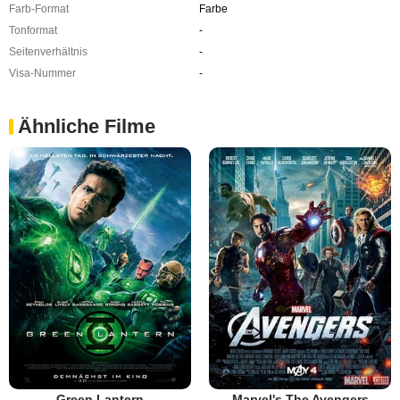
Farb-Format
Farbe
Tonformat
-
Seitenverhältnis
-
Visa-Nummer
-
Ähnliche Filme
Green Lantern
Marvel's The Avengers