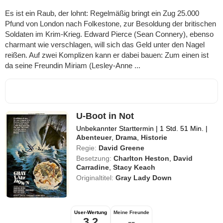
Es ist ein Raub, der lohnt: Regelmäßig bringt ein Zug 25.000
Pfund von London nach Folkestone, zur Besoldung der britischen
Soldaten im Krim-Krieg. Edward Pierce (Sean Connery), ebenso
charmant wie verschlagen, will sich das Geld unter den Nagel
reißen. Auf zwei Komplizen kann er dabei bauen: Zum einen ist
da seine Freundin Miriam (Lesley-Anne ...
U-Boot in Not
Unbekannter Starttermin
|
1 Std. 51 Min.
|
Abenteuer
,
Drama
,
Historie
Regie:
David Greene
Besetzung:
Charlton Heston
,
David
Carradine
,
Stacy Keach
Originaltitel:
Gray Lady Down
User-Wertung
Meine Freunde
3,2
--