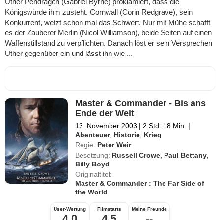
Uther Pendragon (Gabriel Byrne) proklamiert, dass die
Königswürde ihm zusteht. Cornwall (Corin Redgrave), sein
Konkurrent, wetzt schon mal das Schwert. Nur mit Mühe schafft
es der Zauberer Merlin (Nicol Williamson), beide Seiten auf einen
Waffenstillstand zu verpflichten. Danach löst er sein Versprechen
Uther gegenüber ein und lässt ihn wie ...
Master & Commander - Bis ans
Ende der Welt
13. November 2003
|
2 Std. 18 Min.
|
Abenteuer
,
Historie
,
Krieg
Regie:
Peter Weir
Besetzung:
Russell Crowe
,
Paul Bettany
,
Billy Boyd
Originaltitel:
Master & Commander : The Far Side of
the World
User-Wertung
Filmstarts
Meine Freunde
4,0
4,5
--