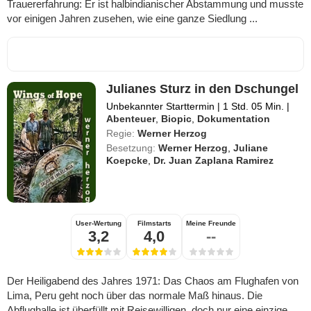
Trauererfahrung: Er ist halbindianischer Abstammung und musste
vor einigen Jahren zusehen, wie eine ganze Siedlung ...
Julianes Sturz in den Dschungel
Unbekannter Starttermin
|
1 Std. 05 Min.
|
Abenteuer
,
Biopic
,
Dokumentation
Regie:
Werner Herzog
Besetzung:
Werner Herzog
,
Juliane
Koepcke
,
Dr. Juan Zaplana Ramirez
User-Wertung
Filmstarts
Meine Freunde
3,2
4,0
--
Der Heiligabend des Jahres 1971: Das Chaos am Flughafen von
Lima, Peru geht noch über das normale Maß hinaus. Die
Abflughalle ist überfüllt mit Reisewilligen, doch nur eine einzige