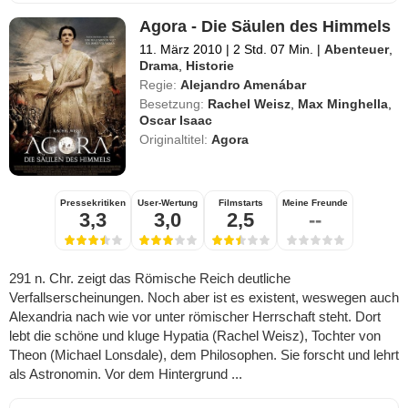
Agora - Die Säulen des Himmels
11. März 2010
|
2 Std. 07 Min.
|
Abenteuer
,
Drama
,
Historie
Regie:
Alejandro Amenábar
Besetzung:
Rachel Weisz
,
Max Minghella
,
Oscar Isaac
Originaltitel:
Agora
Pressekritiken
User-Wertung
Filmstarts
Meine Freunde
3,3
3,0
2,5
--
291 n. Chr. zeigt das Römische Reich deutliche
Verfallserscheinungen. Noch aber ist es existent, weswegen auch
Alexandria nach wie vor unter römischer Herrschaft steht. Dort
lebt die schöne und kluge Hypatia (Rachel Weisz), Tochter von
Theon (Michael Lonsdale), dem Philosophen. Sie forscht und lehrt
als Astronomin. Vor dem Hintergrund ...