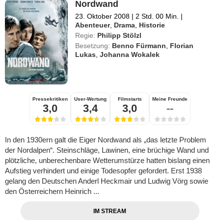
Nordwand
23. Oktober 2008
|
2 Std. 00 Min.
|
Abenteuer
,
Drama
,
Historie
Regie:
Philipp Stölzl
Besetzung:
Benno Fürmann
,
Florian
Lukas
,
Johanna Wokalek
Pressekritiken
User-Wertung
Filmstarts
Meine Freunde
3,0
3,4
3,0
--
In den 1930ern galt die Eiger Nordwand als „das letzte Problem
der Nordalpen“. Steinschläge, Lawinen, eine brüchige Wand und
plötzliche, unberechenbare Wetterumstürze hatten bislang einen
Aufstieg verhindert und einige Todesopfer gefordert. Erst 1938
gelang den Deutschen Anderl Heckmair und Ludwig Vörg sowie
den Österreichern Heinrich ...
IM STREAM