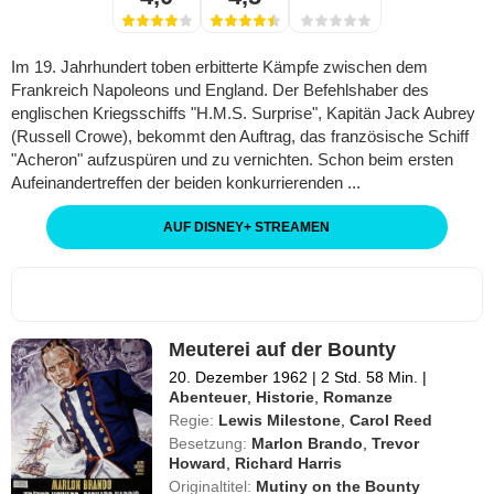
Im 19. Jahrhundert toben erbitterte Kämpfe zwischen dem
Frankreich Napoleons und England. Der Befehlshaber des
englischen Kriegsschiffs "H.M.S. Surprise", Kapitän Jack Aubrey
(Russell Crowe), bekommt den Auftrag, das französische Schiff
"Acheron" aufzuspüren und zu vernichten. Schon beim ersten
Aufeinandertreffen der beiden konkurrierenden ...
AUF DISNEY
+
STREAMEN
Meuterei auf der Bounty
20. Dezember 1962
|
2 Std. 58 Min.
|
Abenteuer
,
Historie
,
Romanze
Regie:
Lewis Milestone
,
Carol Reed
Besetzung:
Marlon Brando
,
Trevor
Howard
,
Richard Harris
Originaltitel:
Mutiny on the Bounty