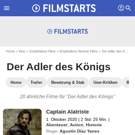
profil
menu
search
Home
Kino
Empfohlene Filme
Empfohlene Historie Filme
Der Adler des Königs
Der Adler des Königs
Home
Trailer
Besetzung & Stab
User-Kritiken
Blu-
20 ähnliche Filme für "Der Adler des Königs"
Captain Alatriste
1. Oktober 2020
|
2 Std. 25 Min.
|
Abenteuer
,
Action
,
Historie
Regie:
Agustín Díaz Yanes