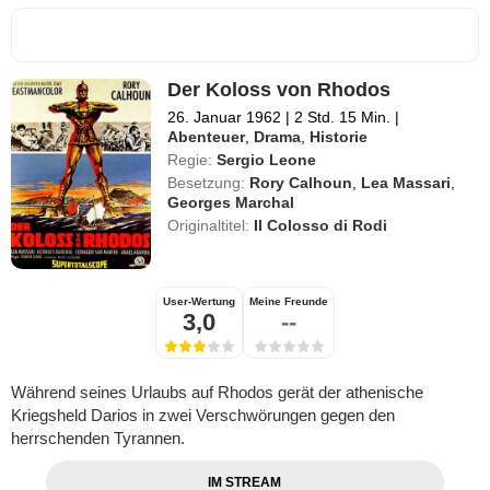
Der Koloss von Rhodos
26. Januar 1962
|
2 Std. 15 Min.
|
Abenteuer
,
Drama
,
Historie
Regie:
Sergio Leone
Besetzung:
Rory Calhoun
,
Lea Massari
,
Georges Marchal
Originaltitel:
Il Colosso di Rodi
User-Wertung
Meine Freunde
3,0
--
Während seines Urlaubs auf Rhodos gerät der athenische
Kriegsheld Darios in zwei Verschwörungen gegen den
herrschenden Tyrannen.
IM STREAM