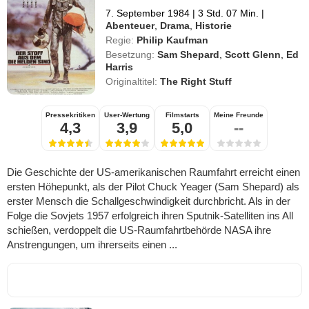
7. September 1984
|
3 Std. 07 Min.
|
Abenteuer
,
Drama
,
Historie
Regie:
Philip Kaufman
Besetzung:
Sam Shepard
,
Scott Glenn
,
Ed
Harris
Originaltitel:
The Right Stuff
Pressekritiken
User-Wertung
Filmstarts
Meine Freunde
4,3
3,9
5,0
--
Die Geschichte der US-amerikanischen Raumfahrt erreicht einen
ersten Höhepunkt, als der Pilot Chuck Yeager (Sam Shepard) als
erster Mensch die Schallgeschwindigkeit durchbricht. Als in der
Folge die Sovjets 1957 erfolgreich ihren Sputnik-Satelliten ins All
schießen, verdoppelt die US-Raumfahrtbehörde NASA ihre
Anstrengungen, um ihrerseits einen ...