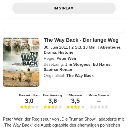
IM STREAM
The Way Back - Der lange Weg
30. Juni 2011
|
2 Std. 13 Min.
|
Abenteuer
,
Drama
,
Historie
Regie:
Peter Weir
Besetzung:
Jim Sturgess
,
Ed Harris
,
Saoirse Ronan
Originaltitel:
The Way Back
Pressekritiken
User-Wertung
Filmstarts
Meine Freunde
3,0
3,6
3,5
--
Peter Weir, der Regisseur von „Die Truman Show“, adaptierte mit
„The Way Back“ die Autobiographie des ehemaligen polnischen