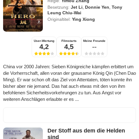
Regie:
Yimou Zhang
Besetzung:
Jet Li
,
Donnie Yen
,
Tony
Leung Chiu-Wai
Originaltitel:
Ying Xiong
User-Wertung
Filmstarts
Meine Freunde
4,2
4,5
--
China vor 2000 Jahren: Sieben Königreiche kämpfen erbittert um
die Vorherrschaft, allen voran der grausame König Qin (Chen Dao
Ming). Er war schon oft das Ziel von Attentaten, töten konnte ihn
bisher aber nie jemand. Das hat auch etwas mit den von ihm
befohlenen Sicherheitsvorkehrungen zu tun. Aus Angst vor
weiteren Anschlägen erlaubte er es ...
Der Stoff aus dem die Helden
sind