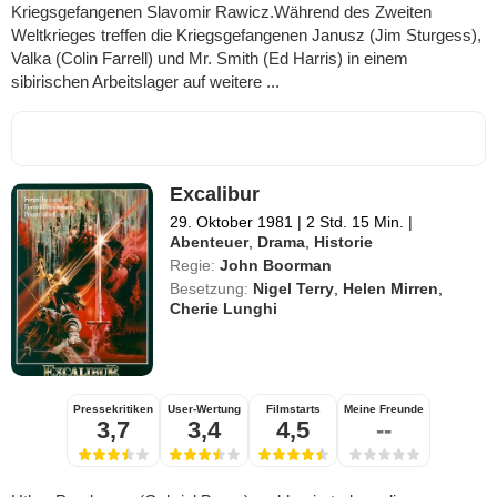
Kriegsgefangenen Slavomir Rawicz.Während des Zweiten
Weltkrieges treffen die Kriegsgefangenen Janusz (Jim Sturgess),
Valka (Colin Farrell) und Mr. Smith (Ed Harris) in einem
sibirischen Arbeitslager auf weitere ...
Excalibur
29. Oktober 1981
|
2 Std. 15 Min.
|
Abenteuer
,
Drama
,
Historie
Regie:
John Boorman
Besetzung:
Nigel Terry
,
Helen Mirren
,
Cherie Lunghi
Pressekritiken
User-Wertung
Filmstarts
Meine Freunde
3,7
3,4
4,5
--