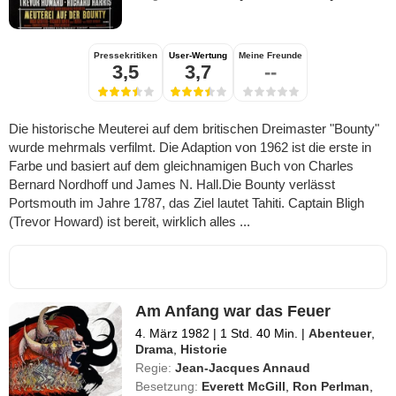
Pressekritiken
User-Wertung
Meine Freunde
3,5
3,7
--
Die historische Meuterei auf dem britischen Dreimaster "Bounty"
wurde mehrmals verfilmt. Die Adaption von 1962 ist die erste in
Farbe und basiert auf dem gleichnamigen Buch von Charles
Bernard Nordhoff und James N. Hall.Die Bounty verlässt
Portsmouth im Jahre 1787, das Ziel lautet Tahiti. Captain Bligh
(Trevor Howard) ist bereit, wirklich alles ...
Am Anfang war das Feuer
4. März 1982
|
1 Std. 40 Min.
|
Abenteuer
,
Drama
,
Historie
Regie:
Jean-Jacques Annaud
Besetzung:
Everett McGill
,
Ron Perlman
,