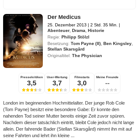
Der Medicus
25. Dezember 2013
|
2 Std. 35 Min.
|
Abenteuer
,
Drama
,
Historie
Regie:
Philipp Stölzl
Besetzung:
Tom Payne (II)
,
Ben Kingsley
,
Stellan Skarsgård
Originaltitel:
The Physician
Pressekritiken
User-Wertung
Filmstarts
Meine Freunde
3,5
3,7
3,0
--
London im beginnenden Hochmittelalter. Der junge Rob Cole
(Tom Payne) besitzt eine besondere Gabe: Er konnte den
nahenden Tod seiner Mutter bereits einige Zeit zuvor spüren.
Nachdem dieser tatsächlich eintritt, bleibt Cole jedoch nicht lange
allein. Der fahrende Bader (Stellan Skarsgård) nimmt ihn mit auf
seine Fahrten und lehrt ihn kleine ...