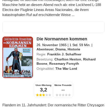
Maschine hebt an diesem Abend noch ab: eine Lockheed L-188
Electra der Fluglinie Lineas Areas Nacionales, die ihrem
katastrophalen Ruf auf erschütternde Weise ...
Die Normannen kommen
26. November 1965
|
1 Std. 59 Min.
|
Abenteuer
,
Drama
,
Historie
Regie:
Franklin J. Schaffner
Besetzung:
Charlton Heston
,
Richard
Boone
,
Rosemary Forsyth
Originaltitel:
The War Lord
User-Wertung
Meine Freunde
3,2
--
Flandern im 11. Jahrhundert: Der normannische Ritter Chrysagon