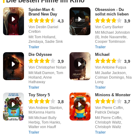
Die besten Filme im Kino
Spider-Man 4:
Obsession - Du
Brand New Day
sollst mich lieben
4,3
3,9
Von Destin Daniel
Von Curry Barker
Cretton
Mit Michael Johnston
Mit Tom Holland,
(II), Inde Navarrette,
Zendaya, Sadie Sink
Cooper Tomlinson
Trailer
Trailer
Die Odyssee
Michael
3,9
3,9
Von Christopher Nolan
Von Antoine Fuqua
Mit Matt Damon, Tom
Mit Jaafar Jackson,
Holland, Anne
Colman Domingo, Nia
Hathaway
Long
Trailer
Trailer
Toy Story 5
Minions & Monster
3,8
3,7
Von Andrew Stanton,
Von Pierre Coffin,
McKenna Harris
Patrick Delage
Mit Michael Bully
Mit Pierre Coffin,
Herbig, Tom Hanks,
Christoph Waltz,
Walter von Hauff
Christoph Waltz
Trailer
Trailer