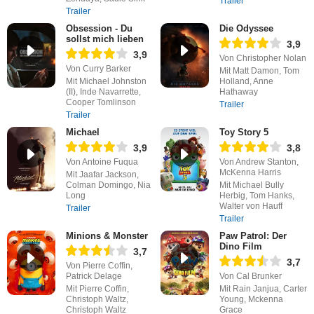
Trailer
Trailer
Obsession - Du
Die Odyssee
sollst mich lieben
3,9
3,9
Von Christopher Nolan
Von Curry Barker
Mit Matt Damon, Tom
Mit Michael Johnston
Holland, Anne
(II), Inde Navarrette,
Hathaway
Cooper Tomlinson
Trailer
Trailer
Michael
Toy Story 5
3,9
3,8
Von Antoine Fuqua
Von Andrew Stanton,
McKenna Harris
Mit Jaafar Jackson,
Colman Domingo, Nia
Mit Michael Bully
Long
Herbig, Tom Hanks,
Walter von Hauff
Trailer
Trailer
Minions & Monster
Paw Patrol: Der
Dino Film
3,7
3,7
Von Pierre Coffin,
Patrick Delage
Von Cal Brunker
Mit Pierre Coffin,
Mit Rain Janjua, Carter
Christoph Waltz,
Young, Mckenna
Christoph Waltz
Grace