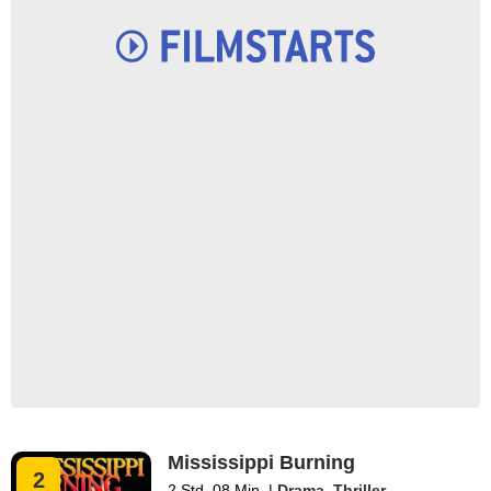
Mississippi Burning
2
2 Std. 08 Min.
|
Drama
,
Thriller