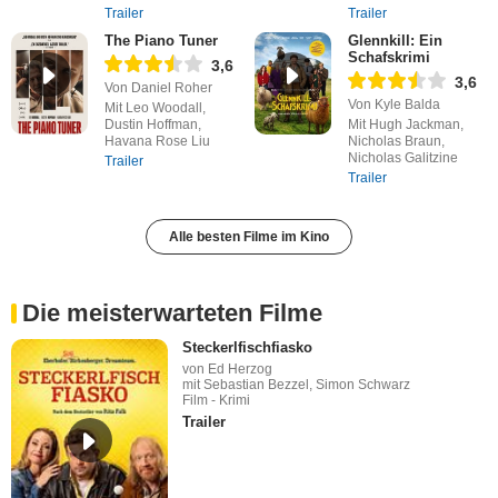
Trailer
Trailer
The Piano Tuner
Glennkill: Ein
Schafskrimi
3,6
3,6
Von Daniel Roher
Von Kyle Balda
Mit Leo Woodall,
Dustin Hoffman,
Mit Hugh Jackman,
Havana Rose Liu
Nicholas Braun,
Nicholas Galitzine
Trailer
Trailer
Alle besten Filme im Kino
Die meisterwarteten Filme
Steckerlfischfiasko
von Ed Herzog
mit Sebastian Bezzel, Simon Schwarz
Film - Krimi
Trailer