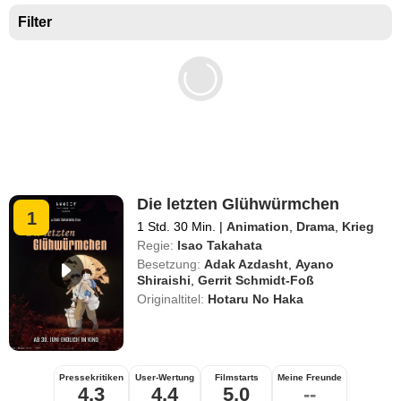
Filter
Die letzten Glühwürmchen
1
1 Std. 30 Min.
|
Animation
,
Drama
,
Krieg
Regie:
Isao Takahata
Besetzung:
Adak Azdasht
,
Ayano
Shiraishi
,
Gerrit Schmidt-Foß
Originaltitel:
Hotaru No Haka
Pressekritiken
User-Wertung
Filmstarts
Meine Freunde
4,3
4,4
5,0
--