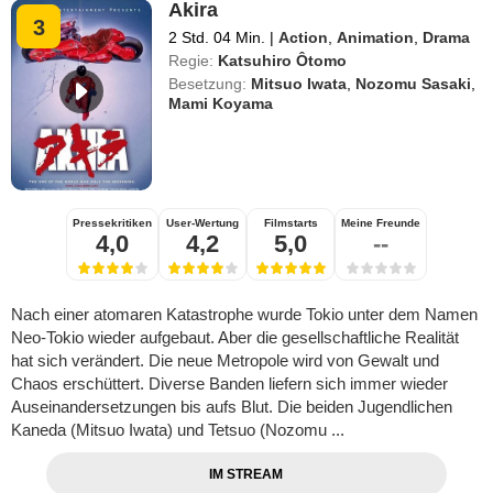
Akira
3
2 Std. 04 Min.
|
Action
,
Animation
,
Drama
Regie:
Katsuhiro Ôtomo
Besetzung:
Mitsuo Iwata
,
Nozomu Sasaki
,
Mami Koyama
Pressekritiken
User-Wertung
Filmstarts
Meine Freunde
4,0
4,2
5,0
--
Nach einer atomaren Katastrophe wurde Tokio unter dem Namen
Neo-Tokio wieder aufgebaut. Aber die gesellschaftliche Realität
hat sich verändert. Die neue Metropole wird von Gewalt und
Chaos erschüttert. Diverse Banden liefern sich immer wieder
Auseinandersetzungen bis aufs Blut. Die beiden Jugendlichen
Kaneda (Mitsuo Iwata) und Tetsuo (Nozomu ...
IM STREAM