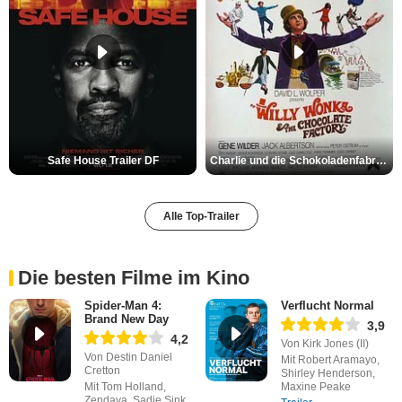
Safe House Trailer DF
Charlie und die Schokoladenfabrik Trailer OV
Alle Top-Trailer
Die besten Filme im Kino
Spider-Man 4:
Verflucht Normal
Brand New Day
3,9
4,2
Von Kirk Jones (II)
Von Destin Daniel
Mit Robert Aramayo,
Cretton
Shirley Henderson,
Mit Tom Holland,
Maxine Peake
Zendaya, Sadie Sink