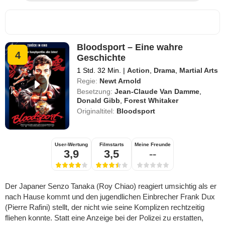
Bloodsport – Eine wahre
4
Geschichte
1 Std. 32 Min.
|
Action
,
Drama
,
Martial Arts
Regie:
Newt Arnold
Besetzung:
Jean-Claude Van Damme
,
Donald Gibb
,
Forest Whitaker
Originaltitel:
Bloodsport
User-Wertung
Filmstarts
Meine Freunde
3,9
3,5
--
Der Japaner Senzo Tanaka (Roy Chiao) reagiert umsichtig als er
nach Hause kommt und den jugendlichen Einbrecher Frank Dux
(Pierre Rafini) stellt, der nicht wie seine Komplizen rechtzeitig
fliehen konnte. Statt eine Anzeige bei der Polizei zu erstatten,