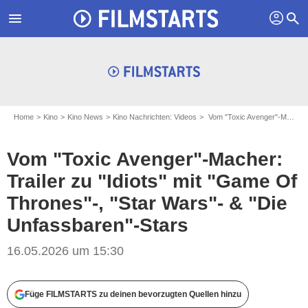
profil
menu
search
Home
Kino
Kino News
Kino Nachrichten: Videos
Vom "Toxic Avenger"-Macher: Trailer zu "Idiots" mit "Game Of Thrones"-, "Star Wars"- & "Die Unfassbaren"-Stars
Vom "Toxic Avenger"-Macher:
Trailer zu "Idiots" mit "Game Of
Thrones"-, "Star Wars"- & "Die
Unfassbaren"-Stars
16.05.2026 um 15:30
Füge FILMSTARTS zu deinen bevorzugten Quellen hinzu