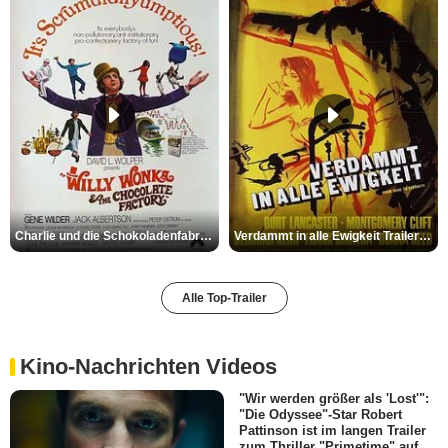
Charlie und die Schokoladenfabrik Trailer OV
Verdammt in alle Ewigkeit Trailer OV
Alle Top-Trailer
Kino-Nachrichten Videos
"Wir werden größer als 'Lost'":
"Die Odyssee"-Star Robert
Pattinson ist im langen Trailer
zum Thriller "Primetime" auf