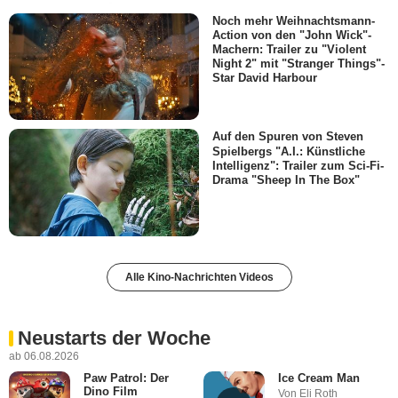
Noch mehr Weihnachtsmann-
Action von den "John Wick"-
Machern: Trailer zu "Violent
Night 2" mit "Stranger Things"-
Star David Harbour
Auf den Spuren von Steven
Spielbergs "A.I.: Künstliche
Intelligenz": Trailer zum Sci-Fi-
Drama "Sheep In The Box"
Alle Kino-Nachrichten Videos
Neustarts der Woche
ab 06.08.2026
Paw Patrol: Der
Ice Cream Man
Dino Film
Von Eli Roth