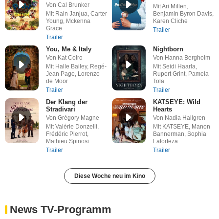
Von Cal Brunker
Mit Ari Millen,
Mit Rain Janjua, Carter
Benjamin Byron Davis,
Young, Mckenna
Karen Cliche
Grace
Trailer
Trailer
You, Me & Italy
Nightborn
Von Kat Coiro
Von Hanna Bergholm
Mit Halle Bailey, Regé-
Mit Seidi Haarla,
Jean Page, Lorenzo
Rupert Grint, Pamela
de Moor
Tola
Trailer
Trailer
Der Klang der
KATSEYE: Wild
Stradivari
Hearts
Von Grégory Magne
Von Nadia Hallgren
Mit Valérie Donzelli,
Mit KATSEYE, Manon
Frédéric Pierrot,
Bannerman, Sophia
Mathieu Spinosi
Laforteza
Trailer
Trailer
Diese Woche neu im Kino
News TV-Programm