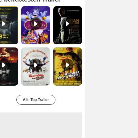
Exit 8 Trailer DF
Aladdin Trailer OV
Gran Torino Trailer DF
Safe House Trailer DF
Charlie und die Schokoladenfabrik Trailer OV
Verdammt in alle Ewigkeit Trailer OV
Alle Top-Trailer