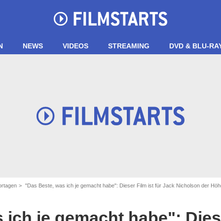
N
NEWS
VIDEOS
STREAMING
DVD & BLU-RA
ortagen
"Das Beste, was ich je gemacht habe": Dieser Film ist für Jack Nicholson der Höh
Warner Bros.
 ich je gemacht habe": Diese