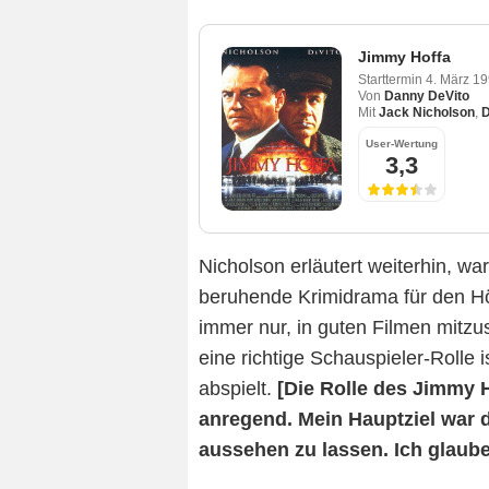
Jimmy Hoffa
Starttermin
4. März 1
Von
Danny DeVito
Mit
Jack Nicholson
,
D
User-Wertung
3,3
Nicholson erläutert weiterhin, 
beruhende Krimidrama für den Hö
immer nur, in guten Filmen mitzu
eine richtige Schauspieler-Rolle i
abspielt.
[Die Rolle des Jimmy H
anregend. Mein Hauptziel war 
aussehen zu lassen. Ich glaube