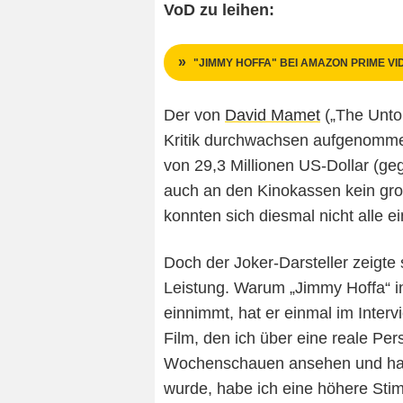
VoD zu leihen:
"JIMMY HOFFA" BEI AMAZON PRIME VI
Der von
David Mamet
(„The Unto
Kritik durchwachsen aufgenommen
von 29,3 Millionen US-Dollar (ge
auch an den Kinokassen kein gro
konnten sich diesmal nicht alle ei
Doch der Joker-Darsteller zeigte
Leistung. Warum „Jimmy Hoffa“ i
einnimmt, hat er einmal im Interv
Film, den ich über eine reale Pe
Wochenschauen ansehen und habe 
wurde, habe ich eine höhere S