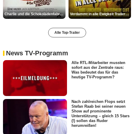
Charlie und die Schokoladenfabrik Trailer OV
Verdammt in alle Ewigkeit Trailer OV
Alle Top-Trailer
News TV-Programm
Alle RTL-Mitarbeiter mussten
sofort aus der Zentrale raus:
Was bedeutet das für das
heutige TV-Programm?
Nach zahlreichen Flops setzt
Stefan Raab bei seiner neuen
Show auf prominente
Unterstützung – gleich 15 Stars
(!) sollen das Ruder
herumreißen!