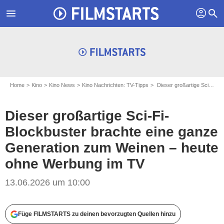
profil
menu
search
Home
Kino
Kino News
Kino Nachrichten: TV-Tipps
Dieser großartige Sci-Fi-Blockbuster brachte eine ganze Generation zum Weinen – heute ohne Werbung im TV
Dieser großartige Sci-Fi-
Blockbuster brachte eine ganze
Generation zum Weinen – heute
ohne Werbung im TV
13.06.2026 um 10:00
Füge FILMSTARTS zu deinen bevorzugten Quellen hinzu