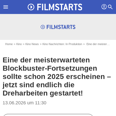
profil
menu
search
Home
Kino
Kino News
Kino Nachrichten: In Produktion
Eine der meisterwarteten Blockbuster-Fortsetzungen sollte schon 2025 erscheinen – jetzt sind endlich die Dreharbeiten gestartet!
Eine der meisterwarteten
Blockbuster-Fortsetzungen
sollte schon 2025 erscheinen –
jetzt sind endlich die
Dreharbeiten gestartet!
13.06.2026 um 11:30
Warner Bros.