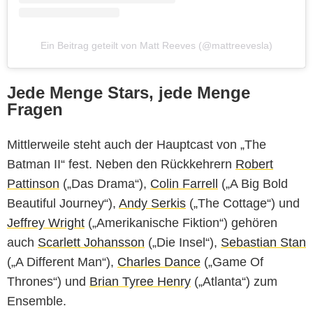
Ein Beitrag geteilt von Matt Reeves (@mattreevesla)
Jede Menge Stars, jede Menge
Fragen
Mittlerweile steht auch der Hauptcast von „The
Batman II“ fest. Neben den Rückkehrern
Robert
Pattinson
(„Das Drama“),
Colin Farrell
(„A Big Bold
Beautiful Journey“),
Andy Serkis
(„The Cottage“) und
Jeffrey Wright
(„Amerikanische Fiktion“) gehören
auch
Scarlett Johansson
(„Die Insel“),
Sebastian Stan
(„A Different Man“),
Charles Dance
(„Game Of
Thrones“) und
Brian Tyree Henry
(„Atlanta“) zum
Ensemble.