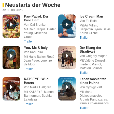
Neustarts der Woche
ab 06.08.2026
Paw Patrol: Der
Ice Cream Man
Dino Film
Von Eli Roth
Von Cal Brunker
Mit Ari Millen,
Mit Rain Janjua, Carter
Benjamin Byron Davis,
Young, Mckenna
Karen Cliche
Grace
Trailer
Trailer
You, Me & Italy
Der Klang der
Stradivari
Von Kat Coiro
Von Grégory Magne
Mit Halle Bailey, Regé-
Jean Page, Lorenzo
Mit Valérie Donzelli,
de Moor
Frédéric Pierrot,
Mathieu Spinosi
Trailer
Trailer
KATSEYE: Wild
Lebensansichten
Hearts
eines Huhns
Von Nadia Hallgren
Von György Pálfi
Mit KATSEYE, Manon
Mit Maria
Bannerman, Sophia
Diakopanayotou,
Laforteza
Argyris Pandazaras,
Yannis Kokiasmenos
Trailer
Trailer