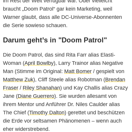
im Rest der Welt verfügbar war. Oder vielleicht
braucht „Doom Patrol“ gar kein Marketing, weil
Warner glaubt, dass alle DC-Universe-Abonnenten
die Serie sowieso schauen.
Darum geht’s in "Doom Patrol"
Die Doom Patrol, das sind Rita Farr alias Elasti-
Woman (
April Bowlby
), Larry Trainor alias Negative
Man (Stimme im Original:
Matt Bomer
/ gespielt von
Matthew Zuk
), Cliff Steele alias Robotman (
Brendan
Fraser
/
Riley Shanahan
) und Kay Challis alias Crazy
Jane (
Diane Guerrero
). Sie wurden allesamt von
ihrem Mentor und Anführer Dr. Niles Caulder alias
The Chief (
Timothy Dalton
) gerettet und beschützen
die Erde vor seltsamen Phänomenen – wenn auch
eher widerstrebend.