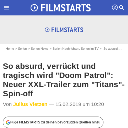
profil
menu
search
Home
Serien
Serien News
Serien Nachrichten: Serien im TV
So absurd, verrückt und tragisch wird "Doom Patrol": Neuer XXL-Trailer zum "Titans"-Spin-off
So absurd, verrückt und
tragisch wird "Doom Patrol":
Neuer XXL-Trailer zum "Titans"-
Spin-off
Von
Julius Vietzen
— 15.02.2019 um 10:20
Füge FILMSTARTS zu deinen bevorzugten Quellen hinzu