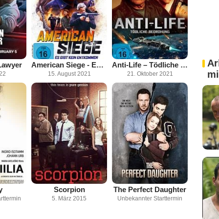
Ar
Lawyer
American Siege - Es gibt kein Entkommen
Anti-Life – Tödliche Bedrohung
mi
022
15. August 2021
21. Oktober 2021
y
Scorpion
The Perfect Daughter
rttermin
5. März 2015
Unbekannter Starttermin