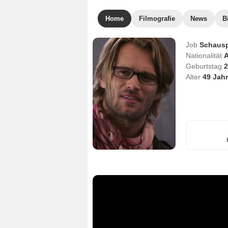
Home
Filmografie
News
B
Job
Schausp
Nationalität
A
Geburtstag
2
Alter
49
Jahr