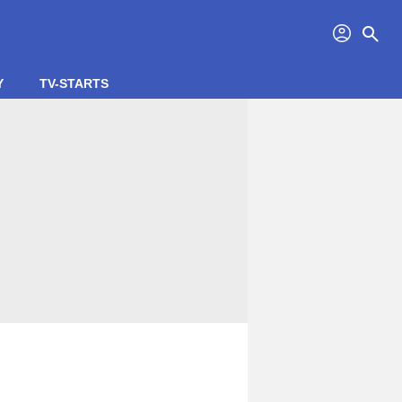
profil
search
Y
TV-STARTS