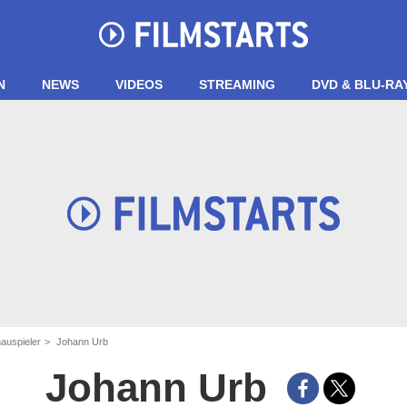
N
NEWS
VIDEOS
STREAMING
DVD & BLU-RA
auspieler
Johann Urb
Johann Urb