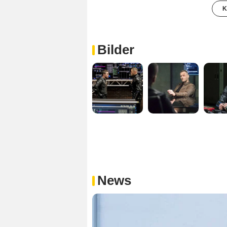
K
Bilder
News