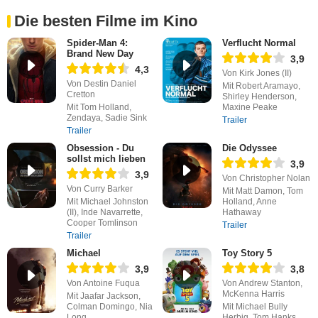
Die besten Filme im Kino
Spider-Man 4:
Verflucht Normal
Brand New Day
3,9
4,3
Von Kirk Jones (II)
Von Destin Daniel
Mit Robert Aramayo,
Cretton
Shirley Henderson,
Mit Tom Holland,
Maxine Peake
Zendaya, Sadie Sink
Trailer
Trailer
Obsession - Du
Die Odyssee
sollst mich lieben
3,9
3,9
Von Christopher Nolan
Von Curry Barker
Mit Matt Damon, Tom
Mit Michael Johnston
Holland, Anne
(II), Inde Navarrette,
Hathaway
Cooper Tomlinson
Trailer
Trailer
Michael
Toy Story 5
3,9
3,8
Von Antoine Fuqua
Von Andrew Stanton,
McKenna Harris
Mit Jaafar Jackson,
Colman Domingo, Nia
Mit Michael Bully
Long
Herbig, Tom Hanks,