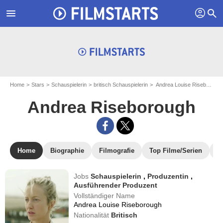
profil
menu
search
Home
Stars
Schauspielerin
britisch Schauspielerin
Andrea Louise Riseborough - aka : Andrea Riseborough
Andrea Riseborough
Home
Biographie
Filmografie
Top Filme/Serien
N
Jobs
Schauspielerin
,
Produzentin
,
Ausführender Produzent
Vollständiger Name
Andrea Louise Riseborough
Nationalität
Britisch