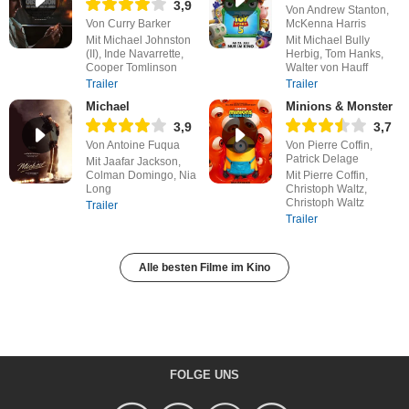
3,9
Von Andrew Stanton,
Von Curry Barker
McKenna Harris
Mit Michael Johnston
Mit Michael Bully
(II), Inde Navarrette,
Herbig, Tom Hanks,
Cooper Tomlinson
Walter von Hauff
Trailer
Trailer
Michael
Minions & Monster
3,9
3,7
Von Antoine Fuqua
Von Pierre Coffin,
Patrick Delage
Mit Jaafar Jackson,
Colman Domingo, Nia
Mit Pierre Coffin,
Long
Christoph Waltz,
Christoph Waltz
Trailer
Trailer
Alle besten Filme im Kino
FOLGE UNS