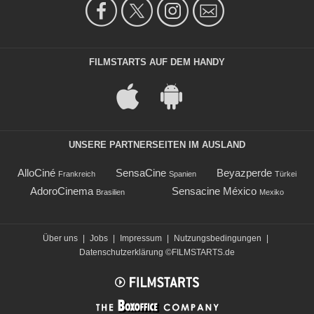
FILMSTARTS AUF DEM HANDY
UNSERE PARTNERSEITEN IM AUSLAND
AlloCiné
SensaCine
Beyazperde
Frankreich
Spanien
Türkei
AdoroCinema
Sensacine México
Brasilien
Mexiko
Über uns
|
Jobs
|
Impressum
|
Nutzungsbedingungen
|
Datenschutzerklärung
©FILMSTARTS.de