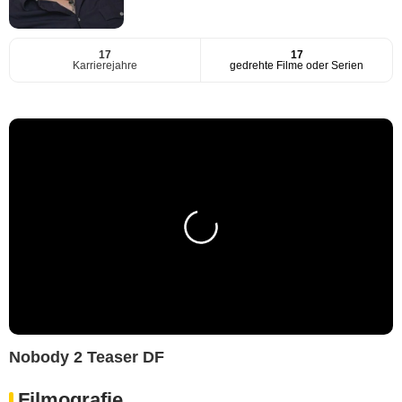
17
17
Karrierejahre
gedrehte Filme oder Serien
Nobody 2 Teaser DF
Filmografie