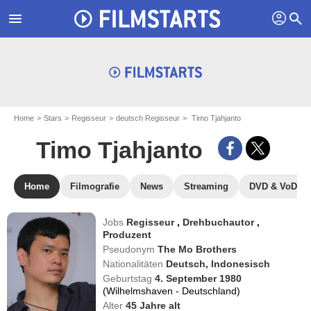
profil
menu
search
Home
Stars
Regisseur
deutsch Regisseur
Timo Tjahjanto
Timo Tjahjanto
Home
Filmografie
News
Streaming
DVD & VoD
Jobs
Regisseur
,
Drehbuchautor
,
Produzent
Pseudonym
The Mo Brothers
Nationalitäten
Deutsch,
Indonesisch
Geburtstag
4. September 1980
(Wilhelmshaven - Deutschland)
Alter
45
Jahre alt