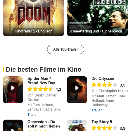
Kinotrailer 1 - Englisch
Schmetterling und Taucherglocke Trailer DF
Alle Top-Trailer
Die besten Filme im Kino
Spider-Man 4:
Die Odyssee
Brand New Day
3,9
4,3
Von Christopher Nolan
Von Destin Daniel
Mit Matt Damon, Tom
Cretton
Holland, Anne
Mit Tom Holland,
Hathaway
Zendaya, Sadie Sink
Trailer
Trailer
Obsession - Du
Toy Story 5
sollst mich lieben
3,9