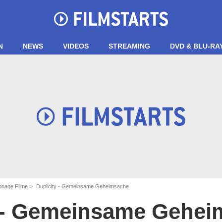
N
NEWS
VIDEOS
STREAMING
DVD & BLU-RA
onage Filme
Duplicity - Gemeinsame Geheimsache
y - Gemeinsame Gehe