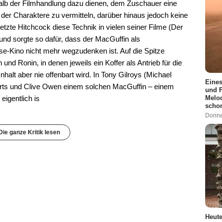
halb der Filmhandlung dazu dienen, dem Zuschauer eine
der Charaktere zu vermitteln, darüber hinaus jedoch keine
tzte Hitchcock diese Technik in vielen seiner Filme (Der
 und sorgte so dafür, dass der MacGuffin als
e-Kino nicht mehr wegzudenken ist. Auf die Spitze
und Ronin, in denen jeweils ein Koffer als Antrieb für die
halt aber nie offenbart wird. In Tony Gilroys (Michael
Eines
berts und Clive Owen einem solchen MacGuffin – einem
und F
igentlich is
Melod
scho
Donne
Die ganze Kritik lesen
Heute