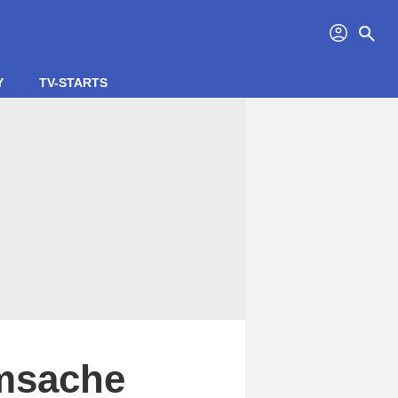
profil
search
Y
TV-STARTS
imsache