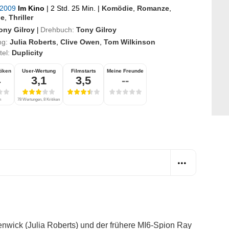
l 2009
Im Kino
|
2 Std. 25 Min.
|
Komödie
,
Romanze
,
ge
,
Thriller
ony Gilroy
Drehbuch:
Tony Gilroy
|
ng:
Julia Roberts
,
Clive Owen
,
Tom Wilkinson
itel:
Duplicity
tiken
User-Wertung
Filmstarts
Meine Freunde
4
3,1
3,5
--
n
78 Wertungen, 8 Kritiken
nwick (Julia Roberts) und der frühere MI6-Spion Ray