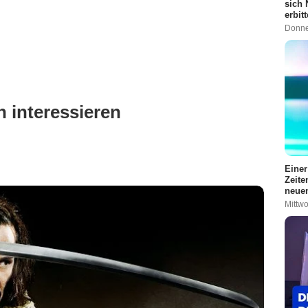
sich 
erbit
Donne
 interessieren
Einer
Zeite
neuen
Mittwo