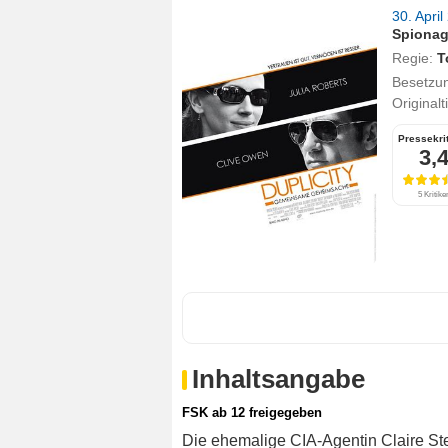
30. Apri
Spiona
Regie:
T
Besetzu
Originalt
Pressekri
3,
5 Kritike
Inhaltsangabe
FSK ab 12 freigegeben
Die ehemalige CIA-Agentin Claire Ste