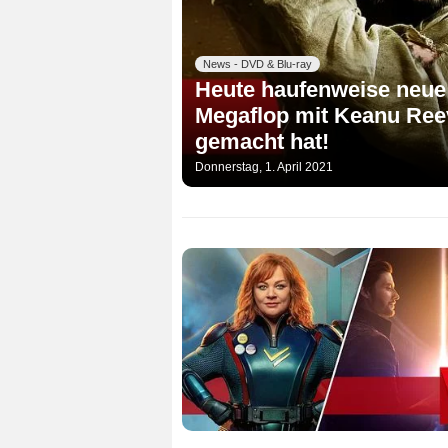
News - DVD & Blu-ray
Heute haufenweise neue F
Megaflop mit Keanu Reev
gemacht hat!
Donnerstag, 1. April 2021