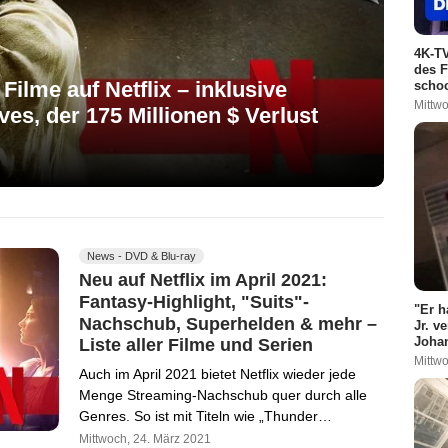
4K-TV
des F
ilme auf Netflix – inklusive
schoc
Mittwo
es, der 175 Millionen $ Verlust
News - DVD & Blu-ray
Neu auf Netflix im April 2021:
Fantasy-Highlight, "Suits"-
"Er h
Nachschub, Superhelden & mehr –
Jr. v
Johan
Liste aller Filme und Serien
Mittwo
Auch im April 2021 bietet Netflix wieder jede
Menge Streaming-Nachschub quer durch alle
Genres. So ist mit Titeln wie „Thunder…
Mittwoch, 24. März 2021