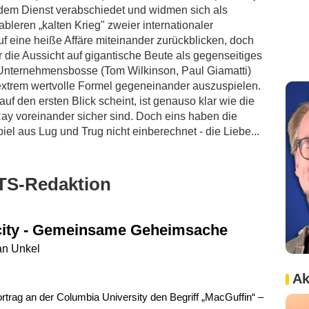
dem Dienst verabschiedet und widmen sich als
ableren „kalten Krieg" zweier internationaler
 eine heiße Affäre miteinander zurückblicken, doch
r die Aussicht auf gigantische Beute als gegenseitiges
en Unternehmensbosse (Tom Wilkinson, Paul Giamatti)
 extrem wertvolle Formel gegeneinander auszuspielen.
auf den ersten Blick scheint, ist genauso klar wie die
Ray voreinander sicher sind. Doch eins haben die
iel aus Lug und Trug nicht einberechnet - die Liebe...
TS-Redaktion
city - Gemeinsame Geheimsache
an Unkel
Ak
rtrag an der Columbia University den Begriff „MacGuffin“ –