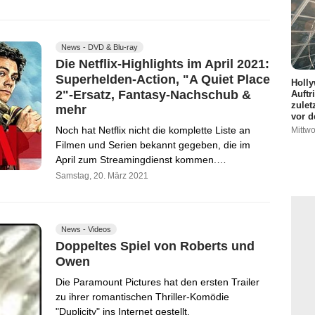
News - DVD & Blu-ray
Die Netflix-Highlights im April 2021:
Superhelden-Action, "A Quiet Place
Holly
2"-Ersatz, Fantasy-Nachschub &
Auftr
zulet
mehr
vor d
Noch hat Netflix nicht die komplette Liste an
Mittwo
Filmen und Serien bekannt gegeben, die im
April zum Streamingdienst kommen.…
Samstag, 20. März 2021
News - Videos
Doppeltes Spiel von Roberts und
Owen
Die Paramount Pictures hat den ersten Trailer
zu ihrer romantischen Thriller-Komödie
"Duplicity" ins Internet gestellt.