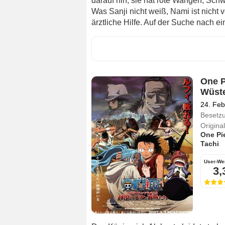
darauf hin, sie hat rote Wangen, Schw
Was Sanji nicht weiß, Nami ist nicht 
ärztliche Hilfe. Auf der Suche nach ei
One P
Wüste
24. Feb
Besetz
Originalt
One Pi
Tachi
User-We
3,