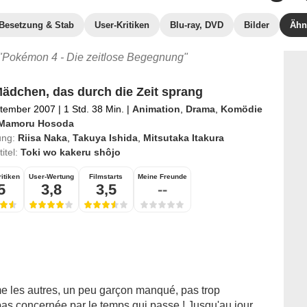
Besetzung & Stab
User-Kritiken
Blu-ray, DVD
Bilder
Ähn
 "Pokémon 4 - Die zeitlose Begegnung"
ädchen, das durch die Zeit sprang
ptember 2007
|
1 Std. 38 Min.
|
Animation
,
Drama
,
Komödie
Mamoru Hosoda
ung:
Riisa Naka
,
Takuya Ishida
,
Mitsutaka Itakura
titel:
Toki wo kakeru shôjo
itiken
User-Wertung
Filmstarts
Meine Freunde
5
3,8
3,5
--
 les autres, un peu garçon manqué, pas trop
pas concernée par le temps qui passe ! Jusqu'au jour