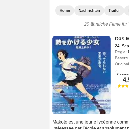
Home
Nachrichten
Trailer
20 ähnliche Filme für
Das M
24. Se
Regie:
Besetz
Original
Pressekr
4,
Makoto est une jeune lycéenne comme
intéressée par l'école et absolument 