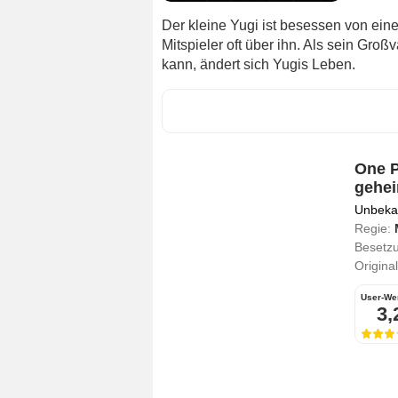
Der kleine Yugi ist besessen von eine
Mitspieler oft über ihn. Als sein Gro
kann, ändert sich Yugis Leben.
One P
gehei
Unbekan
Regie:
Besetz
Original
User-We
3,