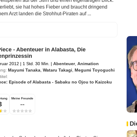
eißperlen auf der Stirn und einen eigenartigen Blick.
verliebt, sie hat hohes Fieber und braucht dringend
nem Arzt landen die Strohhut-Piraten auf ...
iece - Abenteuer in Alabasta, Die
nprinzessin
ruar 2012
|
1 Std. 30 Min.
|
Abenteuer
,
Animation
ung:
Mayumi Tanaka
,
Wataru Takagi
,
Megumi Toyoguchi
itel:
ece: Episode of Alabasta - Sabaku no Ojou to Kaizoku
rtung
Meine Freunde
3
--
Di