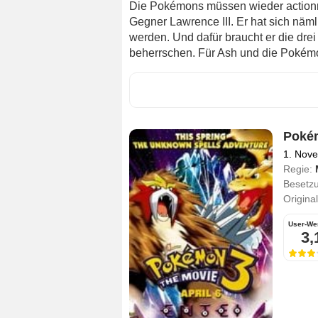
Die Pokémons müssen wieder actionr
Gegner Lawrence III. Er hat sich n
werden. Und dafür braucht er die drei
beherrschen. Für Ash und die Pokémo
Pokém
1. Nov
Regie:
Besetz
Original
User-We
3,