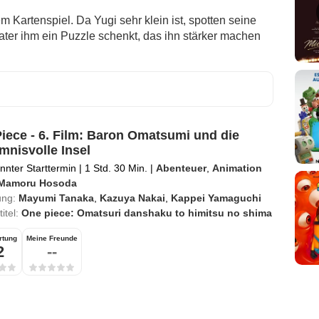
m Kartenspiel. Da Yugi sehr klein ist, spotten seine
ßvater ihm ein Puzzle schenkt, das ihn stärker machen
iece - 6. Film: Baron Omatsumi und die
mnisvolle Insel
nter Starttermin
|
1 Std. 30 Min.
|
Abenteuer
,
Animation
Mamoru Hosoda
ung:
Mayumi Tanaka
,
Kazuya Nakai
,
Kappei Yamaguchi
titel:
One piece: Omatsuri danshaku to himitsu no shima
rtung
Meine Freunde
2
--