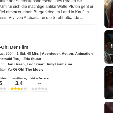
unter der Schreckensherrschaft des Piraten Sir
Um für sich die mächtige antike Waffe Pluton geht er
Ziel nimmt er einen Bürgerkrieg im Land in Kauf. In
ssin Vivi von Alabasta an die Strohhutbande ...
-Oh! Der Film
ust 2004
|
1 Std. 40 Min.
|
Abenteuer
,
Action
,
Animation
Hatsuki Tsuji
,
Eric Stuart
ung:
Dan Green
,
Eric Stuart
,
Amy Birnbaum
titel:
Yu-Gi-Oh! The Movie
itiken
User-Wertung
Meine Freunde
5
3,4
--