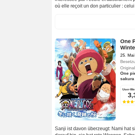
où elle reçoit un don particulier : celu
One P
Winte
25. Mai
Besetz
Originalt
One pi
sakura
User-We
3,
Sanji ist davon überzeugt: Nami hat si