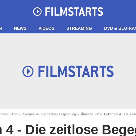
N
NEWS
VIDEOS
STREAMING
DVD & BLU-RA
ation Filme
Pokémon 4 - Die zeitlose Begegnung
Ähnliche Filme: Pokémon 4 - Die zei
4 - Die zeitlose Beg