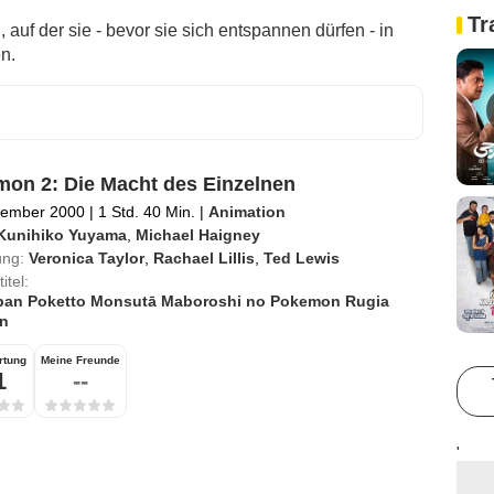
Tr
, auf der sie - bevor sie sich entspannen dürfen - in
n.
on 2: Die Macht des Einzelnen
zember 2000
|
1 Std. 40 Min.
|
Animation
Kunihiko Yuyama
,
Michael Haigney
ung:
Veronica Taylor
,
Rachael Lillis
,
Ted Lewis
itel:
ban Poketto Monsutā Maboroshi no Pokemon Rugia
n
rtung
Meine Freunde
1
--
'