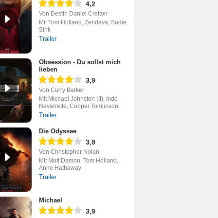
4,2
Von Destin Daniel Cretton
Mit Tom Holland, Zendaya, Sadie
Sink
Trailer
Obsession - Du sollst mich
lieben
3,9
Von Curry Barker
Mit Michael Johnston (II), Inde
Navarrette, Cooper Tomlinson
Trailer
Die Odyssee
3,9
Von Christopher Nolan
Mit Matt Damon, Tom Holland,
Anne Hathaway
Trailer
Michael
3,9