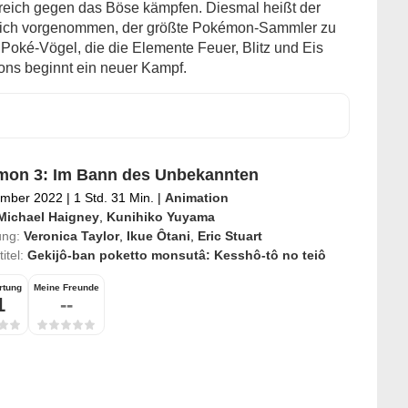
eich gegen das Böse kämpfen. Diesmal heißt der
ämlich vorgenommen, der größte Pokémon-Sammler zu
 Poké-Vögel, die die Elemente Feuer, Blitz und Eis
ns beginnt ein neuer Kampf.
on 3: Im Bann des Unbekannten
ember 2022
|
1 Std. 31 Min.
|
Animation
Michael Haigney
,
Kunihiko Yuyama
ung:
Veronica Taylor
,
Ikue Ôtani
,
Eric Stuart
titel:
Gekijô-ban poketto monsutâ: Kesshô-tô no teiô
rtung
Meine Freunde
1
--