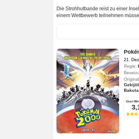
Die Strohhutbande reist zu einer Insel
einem Wettbewerb teilnehmen müsse
Pokém
21. De
Regie:
Besetz
Originalt
Gekijō
Bakuta
User-We
3,