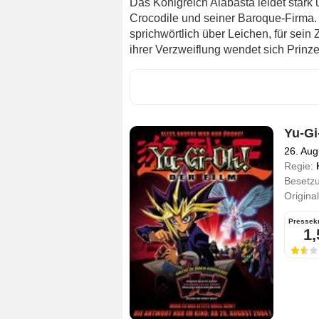
Das Königreich Alabasta leidet stark 
Crocodile und seiner Baroque-Firma. 
sprichwörtlich über Leichen, für sein 
ihrer Verzweiflung wendet sich Prinze
Yu-Gi
26. Aug
Regie:
Besetz
Original
Pressekr
1,