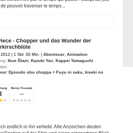
i de pouvoir traverser le temps...
iece - Chopper und das Wunder der
rkirschblüte
 2012
|
1 Std. 50 Min.
|
Abenteuer
,
Animation
ung:
Ikue Ôtani
,
Kazuki Yao
,
Kappei Yamaguchi
itel:
ece: Episodo obu choppa + Fuyu ni saku, kiseki no
rtung
Meine Freunde
3
--
ch endlich in ihn verliebt. Alle Anzeichen deuten