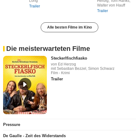
Long
Herbig, Tom Hanks,
Walter von Hauff
Trailer
Trailer
Alle besten Filme im Kino
Die meisterwarteten Filme
Steckerlfischfiasko
von Ed Herzog
mit Sebastian Bezzel, Simon Schwarz
Film - Krimi
Trailer
Pressure
De Gaulle - Zeit des Widerstands