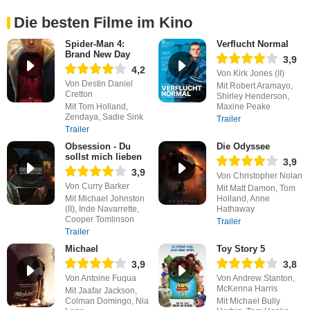
Die besten Filme im Kino
Spider-Man 4:
Verflucht Normal
Brand New Day
3,9
4,2
Von Kirk Jones (II)
Von Destin Daniel
Mit Robert Aramayo,
Cretton
Shirley Henderson,
Mit Tom Holland,
Maxine Peake
Zendaya, Sadie Sink
Trailer
Trailer
Obsession - Du
Die Odyssee
sollst mich lieben
3,9
3,9
Von Christopher Nolan
Von Curry Barker
Mit Matt Damon, Tom
Mit Michael Johnston
Holland, Anne
(II), Inde Navarrette,
Hathaway
Cooper Tomlinson
Trailer
Trailer
Michael
Toy Story 5
3,9
3,8
Von Antoine Fuqua
Von Andrew Stanton,
McKenna Harris
Mit Jaafar Jackson,
Colman Domingo, Nia
Mit Michael Bully