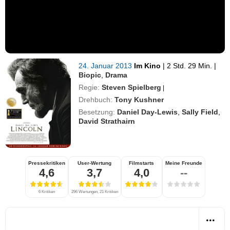
24. Januar 2013
Im Kino
|
2 Std. 29 Min.
|
Biopic
,
Drama
Regie:
Steven Spielberg
|
Drehbuch:
Tony Kushner
Besetzung:
Daniel Day-Lewis
,
Sally Field
,
David Strathairn
Pressekritiken
User-Wertung
Filmstarts
Meine Freunde
4,6
3,7
4,0
--
6 Kritiken
296 Wertungen, 21 Kritiken