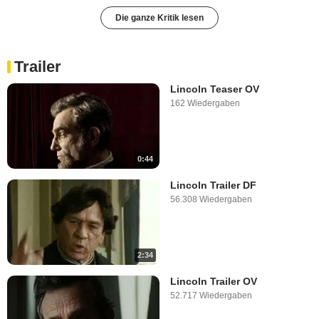
Die ganze Kritik lesen
Trailer
Lincoln Teaser OV
162 Wiedergaben
0:44
Lincoln Trailer DF
56.308 Wiedergaben
2:34
Lincoln Trailer OV
52.717 Wiedergaben